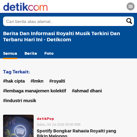
Berita Dan Informasi Royalti Musik Terkini Dan
Terbaru Hari Ini - Detikcom
Semua
Berita
Foto
Tag Terkait:
#hak cipta
#lmkn
#royalti
#lembaga manajemen kolektif
#ahmad dhani
#industri musik
detikPop
Sabtu, 04 Jul 2026 09:00 WIB
Spotify Bongkar Rahasia Royalti yang
Bikin Melongo