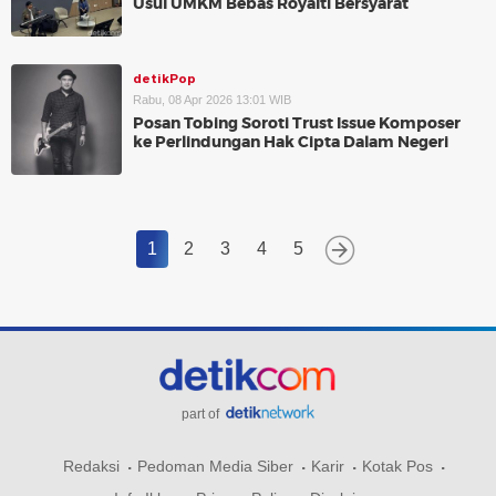
Usul UMKM Bebas Royalti Bersyarat
detikPop
Rabu, 08 Apr 2026 13:01 WIB
Posan Tobing Soroti Trust Issue Komposer
ke Perlindungan Hak Cipta Dalam Negeri
1
2
3
4
5
part of
Redaksi
Pedoman Media Siber
Karir
Kotak Pos