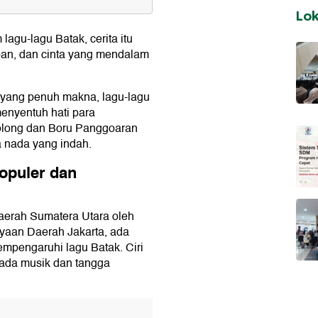
er dan Maknanya
Lo
 lagu-lagu Batak, cerita itu
ia
pan, dan cinta yang mendalam
sia:
 yang penuh makna, lagu-lagu
sia:
menyentuh hati para
olong dan Boru Panggoaran
sia:
a nada yang indah.
sia
opuler dan
aerah Sumatera Utara oleh
yaan Daerah Jakarta, ada
mpengaruhi lagu Batak. Ciri
pada musik dan tangga