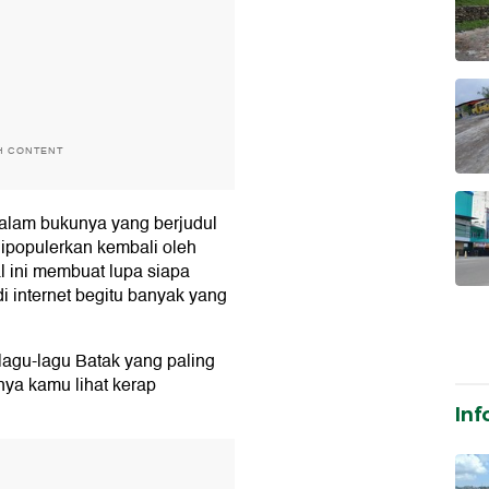
H CONTENT
dalam bukunya yang berjudul
dipopulerkan kembali oleh
al ini membuat lupa siapa
i internet begitu banyak yang
 lagu-lagu Batak yang paling
nya kamu lihat kerap
Inf
T