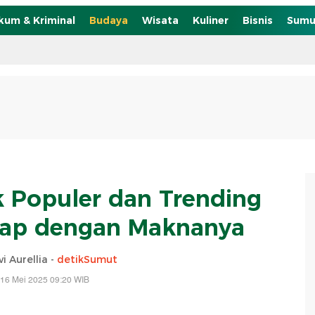
kum & Kriminal
Budaya
Wisata
Kuliner
Bisnis
Sumu
ak Populer dan Trending
kap dengan Maknanya
i Aurellia -
detikSumut
 16 Mei 2025 09:20 WIB