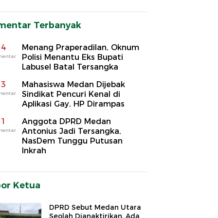
mentar Terbanyak
4
Menang Praperadilan, Oknum
Polisi Menantu Eks Bupati
mentar
Labusel Batal Tersangka
3
Mahasiswa Medan Dijebak
Sindikat Pencuri Kenal di
mentar
Aplikasi Gay, HP Dirampas
1
Anggota DPRD Medan
Antonius Jadi Tersangka,
mentar
NasDem Tunggu Putusan
Inkrah
por Ketua
DPRD Sebut Medan Utara
Seolah Dianaktirikan, Ada