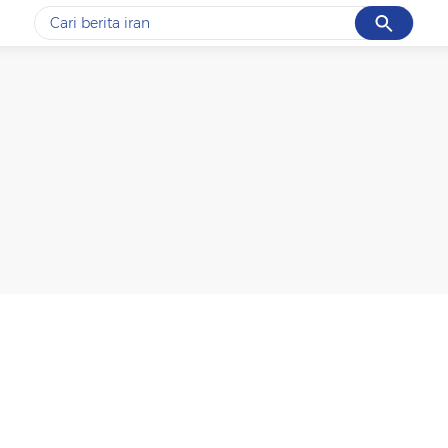
Cancel
Yang sedang ramai dicari
#1
data live draw sgp
#2
kebakaran
#3
prabowo
#4
iran
#5
gempa hari ini
Promoted
Terakhir yang dicari
Loading...