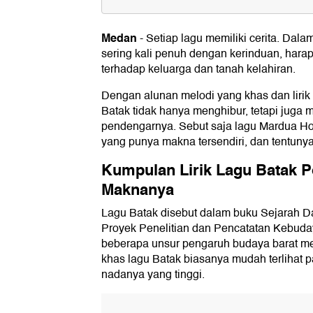
Kumpulan Lirik Lagu Batak Popul
1. Boru Panggoaran
Medan
-
Setiap lagu memiliki cerita. Dalam
Terjemahannya dalam Bahasa Indones
sering kali penuh dengan kerinduan, hara
2. Pulut Roham
terhadap keluarga dan tanah kelahiran.
Terjemahan Lirik dalam bahasa Indone
3. Mardua Holong
Dengan alunan melodi yang khas dan lirik
Terjemahan Lirik dalam Bahasa Indone
Batak tidak hanya menghibur, tetapi juga 
4. Has
pendengarnya. Sebut saja lagu Mardua H
Terjemahan Lirik dalam bahasa Indone
yang punya makna tersendiri, dan tentuny
5. Butet
Terjemahan Lirik dalam Bahasa Indone
Kumpulan Lirik Lagu Batak P
Maknanya
Lagu Batak disebut dalam buku Sejarah D
Proyek Penelitian dan Pencatatan Kebuda
beberapa unsur pengaruh budaya barat me
khas lagu Batak biasanya mudah terlihat 
nadanya yang tinggi.