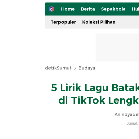
Home
Berita
Sepakbola
Hu
Terpopuler
Koleksi Pilihan
detikSumut
Budaya
5 Lirik Lagu Bat
di TikTok Leng
Anindyadev
Jumat,