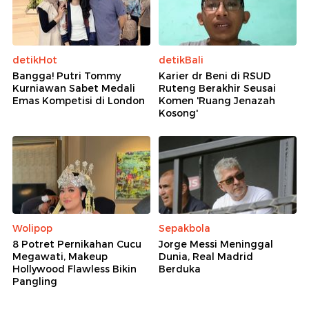
detikHot
detikBali
Bangga! Putri Tommy
Karier dr Beni di RSUD
Kurniawan Sabet Medali
Ruteng Berakhir Seusai
Emas Kompetisi di London
Komen 'Ruang Jenazah
Kosong'
Wolipop
Sepakbola
8 Potret Pernikahan Cucu
Jorge Messi Meninggal
Megawati, Makeup
Dunia, Real Madrid
Hollywood Flawless Bikin
Berduka
Pangling