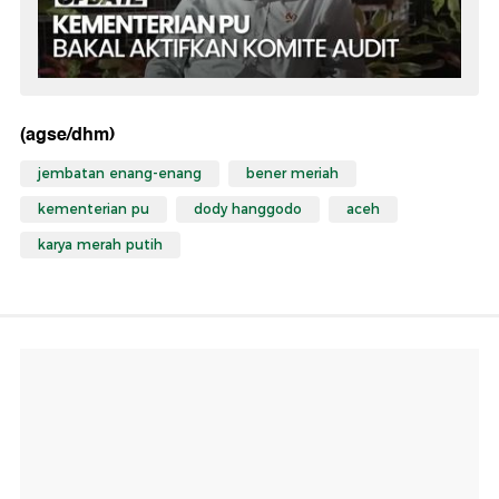
(agse/dhm)
jembatan enang-enang
bener meriah
kementerian pu
dody hanggodo
aceh
karya merah putih