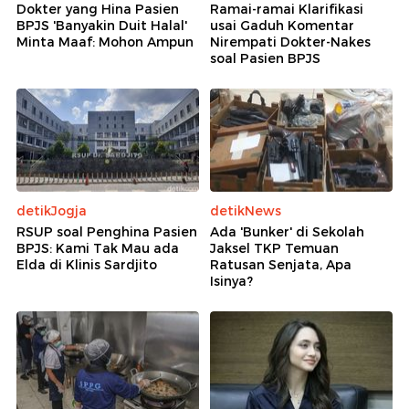
Dokter yang Hina Pasien
Ramai-ramai Klarifikasi
BPJS 'Banyakin Duit Halal'
usai Gaduh Komentar
Minta Maaf: Mohon Ampun
Nirempati Dokter-Nakes
soal Pasien BPJS
detikJogja
detikNews
RSUP soal Penghina Pasien
Ada 'Bunker' di Sekolah
BPJS: Kami Tak Mau ada
Jaksel TKP Temuan
Elda di Klinis Sardjito
Ratusan Senjata, Apa
Isinya?