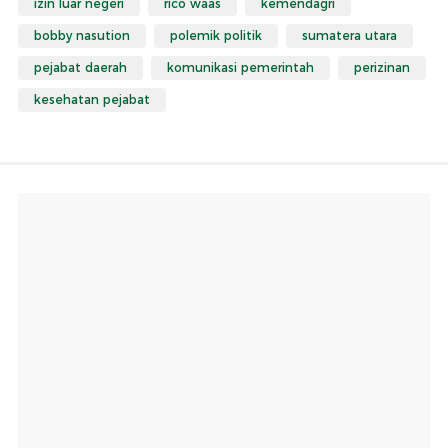
izin luar negeri
rico waas
kemendagri
bobby nasution
polemik politik
sumatera utara
pejabat daerah
komunikasi pemerintah
perizinan
kesehatan pejabat