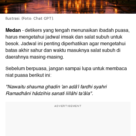
Ilustrasi. (Foto: Chat GPT).
Medan
-
detikers yang tengah menunaikan ibadah puasa,
harus mengetahui jadwal imsak dan salat subuh untuk
besok. Jadwal ini penting diperhatikan agar mengetahui
batas akhir sahur dan waktu masuknya salat subuh di
daerahnya masing-masing.
Sebelum berpuasa, jangan sampai lupa untuk membaca
niat puasa berikut ini:
"Nawaitu shauma ghadin 'an adâ'i fardhi syahri
Ramadhâni hâdzihis sanati lillâhi ta'âla".
ADVERTISEMENT