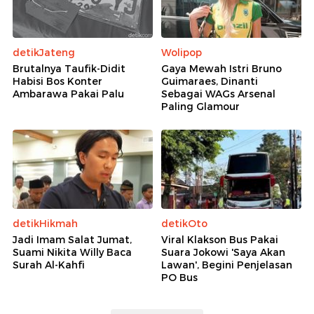
detikJateng
Wolipop
Brutalnya Taufik-Didit
Gaya Mewah Istri Bruno
Habisi Bos Konter
Guimaraes, Dinanti
Ambarawa Pakai Palu
Sebagai WAGs Arsenal
Paling Glamour
detikHikmah
detikOto
Jadi Imam Salat Jumat,
Viral Klakson Bus Pakai
Suami Nikita Willy Baca
Suara Jokowi 'Saya Akan
Surah Al-Kahfi
Lawan', Begini Penjelasan
PO Bus