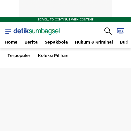
SCROLL TO CONTINUE WITH CONTENT
Home
Berita
Sepakbola
Hukum & Kriminal
Buda
Terpopuler
Koleksi Pilihan