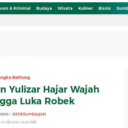
kum & Kriminal
Budaya
Wisata
Kuliner
Bisnis
Sumb
ngka Belitung
n Yulizar Hajar Wajah
ngga Luka Robek
yono -
detikSumbagsel
 12 Okt 2023 10:02 WIB