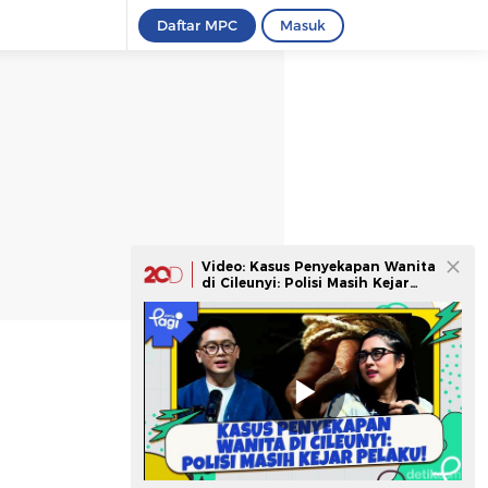
Daftar MPC
Masuk
Video: Kasus Penyekapan Wanita
di Cileunyi: Polisi Masih Kejar
Pelaku!