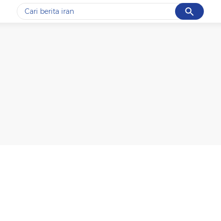
Cancel
Yang sedang ramai dicari
#1
gempa hari ini
#2
gempa
#3
prabowo
#4
iran
#5
demo
Promoted
Terakhir yang dicari
Loading...