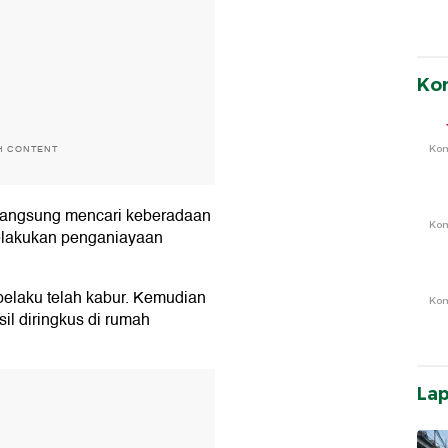
Ko
Ko
H CONTENT
 langsung mencari keberadaan
Ko
elakukan penganiayaan
pelaku telah kabur. Kemudian
Ko
sil diringkus di rumah
T
La