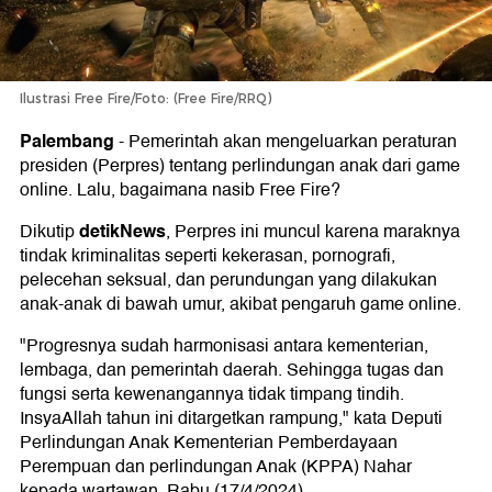
Ilustrasi Free Fire/Foto: (Free Fire/RRQ)
Palembang
-
Pemerintah akan mengeluarkan peraturan
presiden (Perpres) tentang perlindungan anak dari game
online. Lalu, bagaimana nasib Free Fire?
detikNews
Dikutip
, Perpres ini muncul karena maraknya
tindak kriminalitas seperti kekerasan, pornografi,
pelecehan seksual, dan perundungan yang dilakukan
anak-anak di bawah umur, akibat pengaruh game online.
"Progresnya sudah harmonisasi antara kementerian,
lembaga, dan pemerintah daerah. Sehingga tugas dan
fungsi serta kewenangannya tidak timpang tindih.
InsyaAllah tahun ini ditargetkan rampung," kata Deputi
Perlindungan Anak Kementerian Pemberdayaan
Perempuan dan perlindungan Anak (KPPA) Nahar
kepada wartawan, Rabu (17/4/2024).