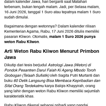
dalam kalender Jawa, hari berganti saat Matahari
terbenam, bukan tengah malam. Jadi, per Selasa malam,
16 Juni 2026, tanggal 1 Suro atau tepatnya malam 1 Suro
sudah dimulai.
Bagaimana dengan wetonnya? Dalam kalender rilisan
Kementerian Agama, Rabu, 17 Juni 2026 ditulis memiliki
malam 1 Suro 2026 punya
pasaran Kliwon. Otomatis,
weton Rabu Kliwon
.
Arti Weton Rabu Kliwon Menurut Primbon
Jawa
Dikutip dari tesis berjudul
Astrologi Jawa (Weton) di
Pondok Pesantren Darul Falah Ki Ageng Mbodo Toroh
Grobogan (Telaah Sufistik)
oleh Sagita Putri Murtanti dan
buku
60 Detik Langsung Bisa Membaca Kepribadian dan
Sifat Orang Terdekatmu
karya Balqis Khayyirah, orang
yang lahir dengan weton Rabu Kliwon memiliki sejumlah
karakteristik khas.
Rabu Kliwon dikenal sebagai pribadi yang pandai