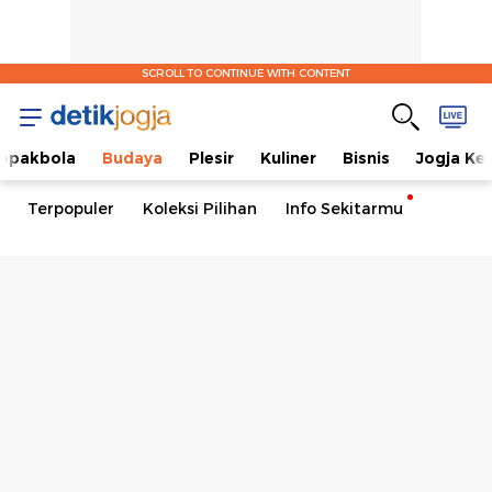
SCROLL TO CONTINUE WITH CONTENT
epakbola
Budaya
Plesir
Kuliner
Bisnis
Jogja Ke
Terpopuler
Koleksi Pilihan
Info Sekitarmu