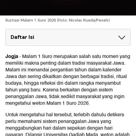
Ilustrasi Malam 1 Suro 2026 (Foto: Nicolas Rueda/Pexels)
Daftar Isi
Malam 1 Suro Wetonnya Apa?
Jogja
-
Malam 1 Suro merupakan salah satu momen yang
Arti Weton Rabu Kliwon Menurut Primbon
memiliki makna penting dalam tradisi masyarakat Jawa.
Jawa
Malam ini menandai pergantian tahun dalam kalender
Kalender Jawa Bulan Suro 1960 Ba'
Jawa dan sering dikaitkan dengan berbagai tradisi, ritual
budaya, hingga refleksi diri dalam rangka menyambut
1 Suro 1960 Ba'
tahun yang baru. Karena berkaitan dengan sistem
2 Suro 1960 Baꞌ
penanggalan Jawa, tidak sedikit masyarakat yang ingin
3 Suro 1960 Baꞌ
4 Suro 1960 Baꞌ
mengetahui weton Malam 1 Suro 2026.
5 Suro 1960 Baꞌ
6 Suro 1960 Baꞌ
Untuk mengetahui hal tersebut, terlebih dahulu detikers
7 Suro 1960 Baꞌ
perlu memahami sistem penanggalan Jawa yang
8 Suro 1960 Baꞌ
menggabungkan hari dalam sepekan dengan hari
9 Suro 1960 Baꞌ
pasaran. Dilansir Universitas Gadjah Mada, weton adalah