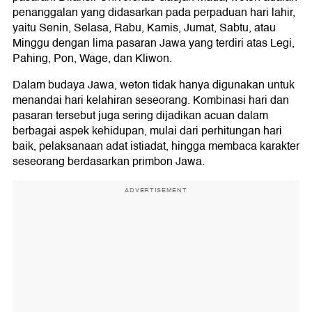
10 Suro 1960 Baꞌ
penanggalan yang didasarkan pada perpaduan hari lahir,
11 Suro 1960 Baꞌ
yaitu Senin, Selasa, Rabu, Kamis, Jumat, Sabtu, atau
12 Suro 1960 Baꞌ
13 Suro 1960 Baꞌ
Minggu dengan lima pasaran Jawa yang terdiri atas Legi,
14 Suro 1960 Baꞌ
Pahing, Pon, Wage, dan Kliwon.
15 Suro 1960 Baꞌ
16 Suro 1960 Baꞌ
Dalam budaya Jawa, weton tidak hanya digunakan untuk
17 Suro 1960 Baꞌ
menandai hari kelahiran seseorang. Kombinasi hari dan
18 Suro 1960 Baꞌ
pasaran tersebut juga sering dijadikan acuan dalam
19 Suro 1960 Baꞌ
berbagai aspek kehidupan, mulai dari perhitungan hari
20 Suro 1960 Baꞌ
baik, pelaksanaan adat istiadat, hingga membaca karakter
21 Suro 1960 Baꞌ
seseorang berdasarkan primbon Jawa.
22 Suro 1960 Baꞌ
23 Suro 1960 Baꞌ
24 Suro 1960 Baꞌ
ADVERTISEMENT
25 Suro 1960 Baꞌ
26 Suro 1960 Baꞌ
27 Suro 1960 Baꞌ
28 Suro 1960 Baꞌ
29 Suro 1960 Baꞌ
30 Suro 1960 Baꞌ