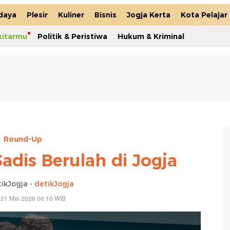
daya
Plesir
Kuliner
Bisnis
Jogja Kerta
Kota Pelajar
kitarmu
Politik & Peristiwa
Hukum & Kriminal
Round-Up
Sadis Berulah di Jogja
ikJogja -
detikJogja
 21 Mei 2026 06:10 WIB