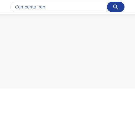
Cancel
Yang sedang ramai dicari
#1
gempa hari ini
#2
gempa
#3
prabowo
#4
iran
#5
demo
Promoted
Terakhir yang dicari
Loading...