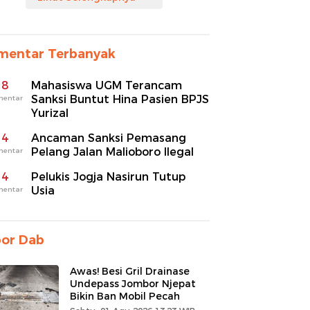
mentar Terbanyak
8
Mahasiswa UGM Terancam
Sanksi Buntut Hina Pasien BPJS
mentar
Yurizal
4
Ancaman Sanksi Pemasang
Pelang Jalan Malioboro Ilegal
mentar
4
Pelukis Jogja Nasirun Tutup
Usia
mentar
por Dab
Awas! Besi Gril Drainase
Undepass Jombor Njepat
Bikin Ban Mobil Pecah