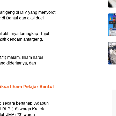
kait geng di DIY yang menyorot
 di Bantul dan aksi duel
l akhirnya terungkap. Tujuh
otif dendam antargeng.
4/4) malam. Ilham harus
ang dideritanya, dan
iksa Ilham Pelajar Bantul
g secara bertahap. Adapun
al BLP (18) warga Kretek
ul, JMA (23) warga