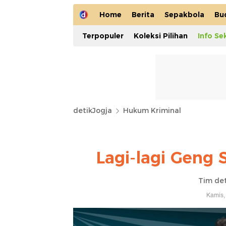
Home
Berita
Sepakbola
Bu
Terpopuler
Koleksi Pilihan
Info Se
detikJogja
Hukum Kriminal
Lagi-lagi Geng 
Tim det
Kamis,