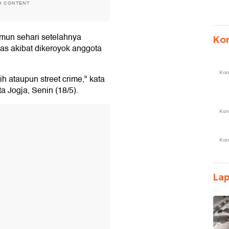
H CONTENT
amun sehari setelahnya
Ko
as akibat dikeroyok anggota
Ko
tih ataupun street crime," kata
a Jogja, Senin (18/5).
Ko
T
Ko
La