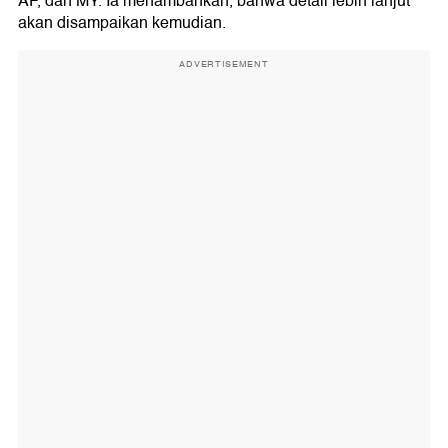
AF, dan MY. Ia menambahkan, bahwa detail lebih lanjut
akan disampaikan kemudian.
ADVERTISEMENT