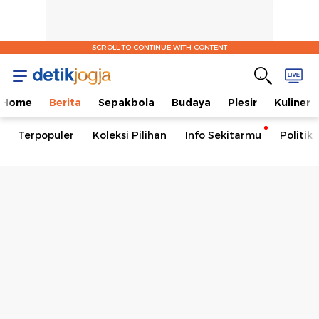
SCROLL TO CONTINUE WITH CONTENT
Home
Berita
Sepakbola
Budaya
Plesir
Kuliner
Terpopuler
Koleksi Pilihan
Info Sekitarmu
Politik