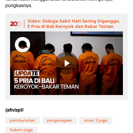
pungkasnya.
Video: Diduga Sakit Hati Sering Diganggu,
5 Pria di Bali Keroyok dan Bakar Teman
(afn/apl)
pembunuhan
penganiayaan
sman 3 jogja
hukrim jogja