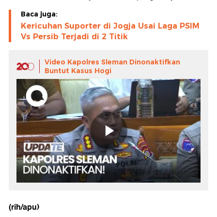
Baca juga:
Kericuhan Suporter di Jogja Usai Laga PSIM
Vs Persib Terjadi di 2 Titik
Video Kapolres Sleman Dinonaktifkan
Buntut Kasus Hogi
(rih/apu)