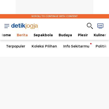
SCROLL TO CONTINUE WITH CONTENT
Home
Berita
Sepakbola
Budaya
Plesir
Kuliner
Terpopuler
Koleksi Pilihan
Info Sekitarmu
Politik