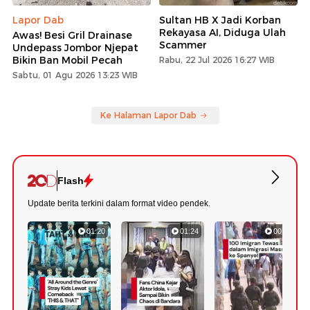
Lapor Dab
Sultan HB X Jadi Korban
Rekayasa AI, Diduga Ulah
Awas! Besi Gril Drainase
Scammer
Undepass Jombor Njepat
Bikin Ban Mobil Pecah
Rabu, 22 Jul 2026 16:27 WIB
Sabtu, 01 Agu 2026 13:23 WIB
Ke Halaman Lapor Dab
Flash
Update berita terkini dalam format video pendek.
01:20
01:24
00:42