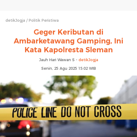
detikJogja
Politik Peristiwa
Geger Keributan di
Ambarketawang Gamping, Ini
Kata Kapolresta Sleman
Jauh Hari Wawan S -
detikJogja
Senin, 25 Agu 2025 15:02 WIB