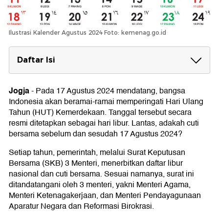
Ilustrasi Kalender Agustus 2024 Foto: kemenag.go.id
Daftar Isi
Libur Sebelum dan Sesudah 17 Agustus,
Apakah Ada?
Jogja
-
Pada 17 Agustus 2024 mendatang, bangsa
Indonesia akan beramai-ramai memperingati Hari Ulang
Daftar Hari Besar Nasional dan Internasional
Tahun (HUT) Kemerdekaan. Tanggal tersebut secara
Agustus 2024
resmi ditetapkan sebagai hari libur. Lantas, adakah cuti
Hari Besar Nasional Agustus 2024
bersama sebelum dan sesudah 17 Agustus 2024?
Hari Besar Internasional Agustus 2024
Sisa Libur Nasional dan Cuti Bersama 2024
Setiap tahun, pemerintah, melalui Surat Keputusan
Bersama (SKB) 3 Menteri, menerbitkan daftar libur
nasional dan cuti bersama. Sesuai namanya, surat ini
ditandatangani oleh 3 menteri, yakni Menteri Agama,
Menteri Ketenagakerjaan, dan Menteri Pendayagunaan
Aparatur Negara dan Reformasi Birokrasi.