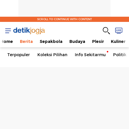
SCROLL TO CONTINUE WITH CONTENT
Home
Berita
Sepakbola
Budaya
Plesir
Kuliner
Terpopuler
Koleksi Pilihan
Info Sekitarmu
Politik