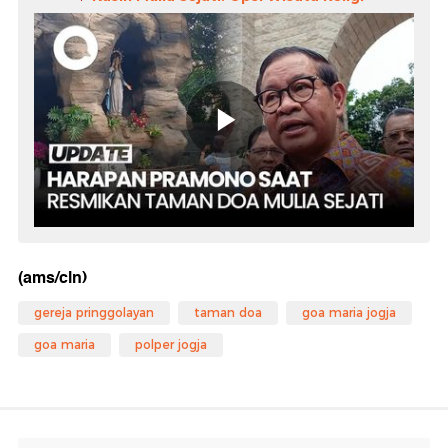
(ams/cln)
gereja pringgolayan
taman doa
goa maria jogja
goa maria
polper jogja