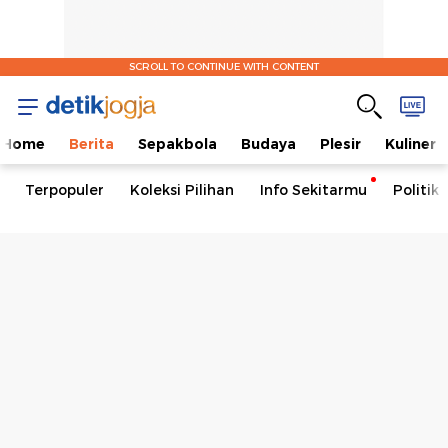
SCROLL TO CONTINUE WITH CONTENT
Home
Berita
Sepakbola
Budaya
Plesir
Kuliner
Terpopuler
Koleksi Pilihan
Info Sekitarmu
Politik