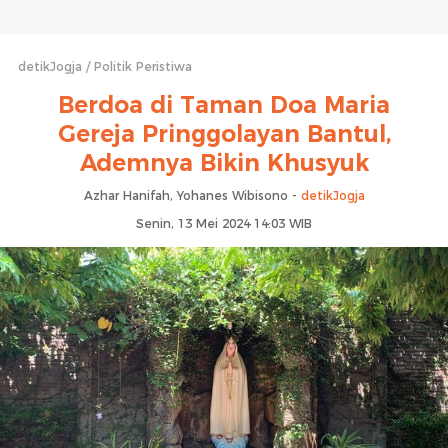
detikJogja
Politik Peristiwa
Berdoa di Taman Doa Maria
Gereja Pringgolayan Bantul,
Ademnya Bikin Khusyuk
Azhar Hanifah, Yohanes Wibisono -
detikJogja
Senin, 13 Mei 2024 14:03 WIB