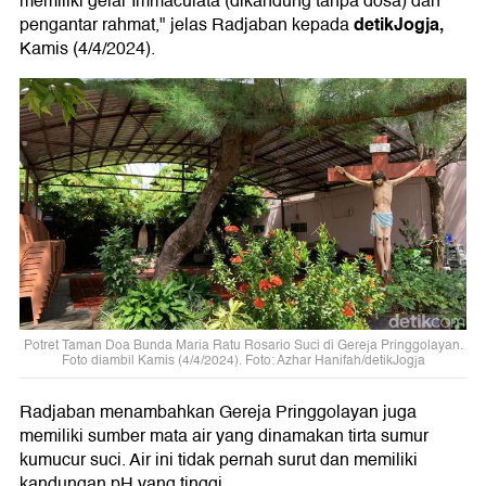
memiliki gelar Immaculata (dikandung tanpa dosa) dan
detikJogja,
pengantar rahmat," jelas Radjaban kepada
Kamis (4/4/2024).
Potret Taman Doa Bunda Maria Ratu Rosario Suci di Gereja Pringgolayan.
Foto diambil Kamis (4/4/2024). Foto: Azhar Hanifah/detikJogja
Radjaban menambahkan Gereja Pringgolayan juga
memiliki sumber mata air yang dinamakan tirta sumur
kumucur suci. Air ini tidak pernah surut dan memiliki
kandungan pH yang tinggi.