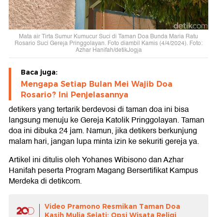
Mata air Tirta Sumur Kumucur Suci di Taman Doa Bunda Maria Ratu
Rosario Suci Gereja Pringgolayan. Foto diambil Kamis (4/4/2024). Foto:
Azhar Hanifah/detikJogja
Baca juga:
Mengapa Setiap Bulan Mei Wajib Doa
Rosario? Ini Penjelasannya
detikers yang tertarik berdevosi di taman doa ini bisa
langsung menuju ke Gereja Katolik Pringgolayan. Taman
doa ini dibuka 24 jam. Namun, jika detikers berkunjung
malam hari, jangan lupa minta izin ke sekuriti gereja ya.
Artikel ini ditulis oleh Yohanes Wibisono dan Azhar
Hanifah peserta Program Magang Bersertifikat Kampus
Merdeka di detikcom.
Video Pramono Resmikan Taman Doa
Kasih Mulia Sejati: Opsi Wisata Religi