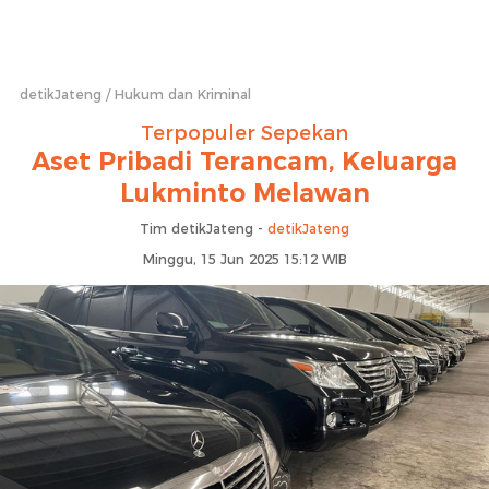
detikJateng
Hukum dan Kriminal
Terpopuler Sepekan
Aset Pribadi Terancam, Keluarga
Lukminto Melawan
Tim detikJateng -
detikJateng
Minggu, 15 Jun 2025 15:12 WIB