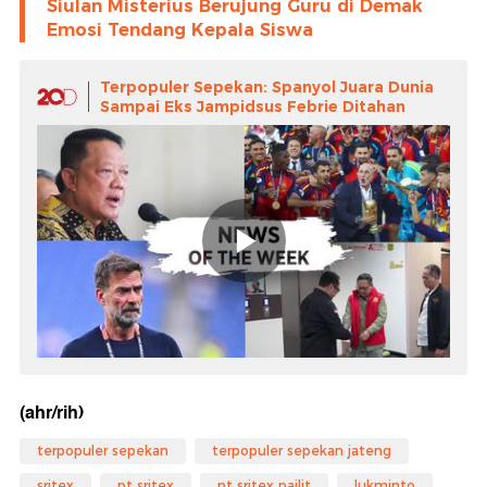
Siulan Misterius Berujung Guru di Demak
Emosi Tendang Kepala Siswa
Terpopuler Sepekan: Spanyol Juara Dunia
Sampai Eks Jampidsus Febrie Ditahan
(ahr/rih)
terpopuler sepekan
terpopuler sepekan jateng
sritex
pt sritex
pt sritex pailit
lukminto