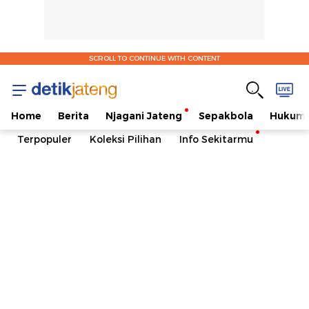
SCROLL TO CONTINUE WITH CONTENT
Home
Berita
Njagani Jateng
Sepakbola
Hukum 
Terpopuler
Koleksi Pilihan
Info Sekitarmu