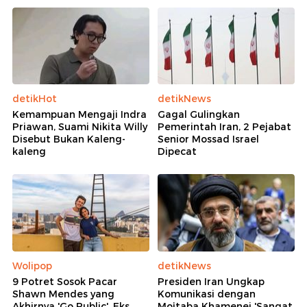
detikHot
detikNews
Kemampuan Mengaji Indra
Gagal Gulingkan
Priawan, Suami Nikita Willy
Pemerintah Iran, 2 Pejabat
Disebut Bukan Kaleng-
Senior Mossad Israel
kaleng
Dipecat
Wolipop
detikNews
9 Potret Sosok Pacar
Presiden Iran Ungkap
Shawn Mendes yang
Komunikasi dengan
Akhirnya 'Go Public', Eks
Mojtaba Khamenei 'Sangat