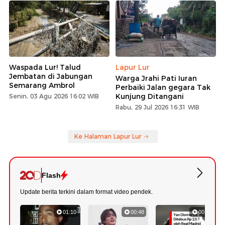
Waspada Lur! Talud
Lapur Lur
Jembatan di Jabungan
Warga Jrahi Pati Iuran
Semarang Ambrol
Perbaiki Jalan gegara Tak
Kunjung Ditangani
Senin, 03 Agu 2026 16:02 WIB
Rabu, 29 Jul 2026 16:31 WIB
Ke Halaman Lapur Lur
Flash
Update berita terkini dalam format video pendek.
01:10
00:48
00:43