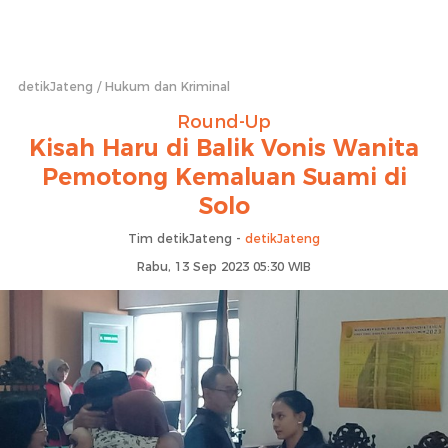
detikJateng
Hukum dan Kriminal
Round-Up
Kisah Haru di Balik Vonis Wanita
Pemotong Kemaluan Suami di
Solo
Tim detikJateng -
detikJateng
Rabu, 13 Sep 2023 05:30 WIB