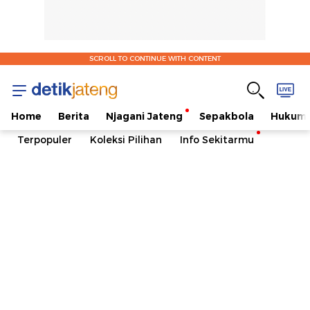
SCROLL TO CONTINUE WITH CONTENT
Home
Berita
Njagani Jateng
Sepakbola
Hukum 
Terpopuler
Koleksi Pilihan
Info Sekitarmu