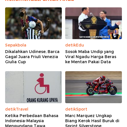
Sepakbola
detikEdu
Dikalahkan Udinese, Barca
Sosok Maba Undip yang
Gagal Juara Friuli Venezia
Viral Ngadu Harga Beras
Giulia Cup
ke Mentan Pakai Data
detikTravel
detikSport
Ketika Perbedaan Bahasa
Marc Marquez Ungkap
Indonesia-Malaysia
Biang Kerok Hasil Buruk di
Mengundang Tawa
Sprint Silverstone