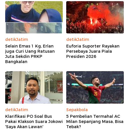
detikJatim
detikJatim
Selain Emas 1 Kg, Erlan
Euforia Suporter Rayakan
juga Curi Uang Ratusan
Persebaya Juara Piala
Juta Sekdin PRKP
Presiden 2026
Bangkalan
detikJatim
Sepakbola
Klarifikasi PO Soal Bus
5 Pembelian Termahal AC
Pakai Klakson Suara Jokowi
Milan Sepanjang Masa, Bisa
'Saya Akan Lawan'
Tebak?