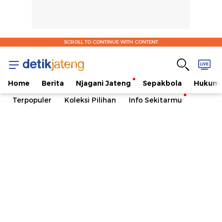
SCROLL TO CONTINUE WITH CONTENT
Home
Berita
Njagani Jateng
Sepakbola
Hukum 
Terpopuler
Koleksi Pilihan
Info Sekitarmu