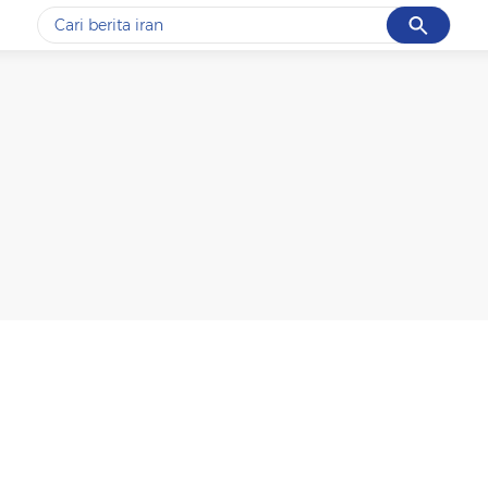
Cancel
Yang sedang ramai dicari
#1
gempa hari ini
#2
gempa
#3
prabowo
#4
iran
#5
demo
Promoted
Terakhir yang dicari
Loading...