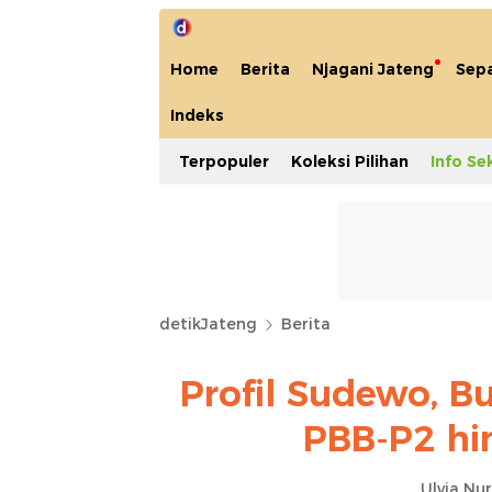
Home
Berita
Njagani Jateng
Sep
Indeks
Terpopuler
Koleksi Pilihan
Info Se
detikJateng
Berita
Profil Sudewo, B
PBB-P2 hi
Ulvia Nur