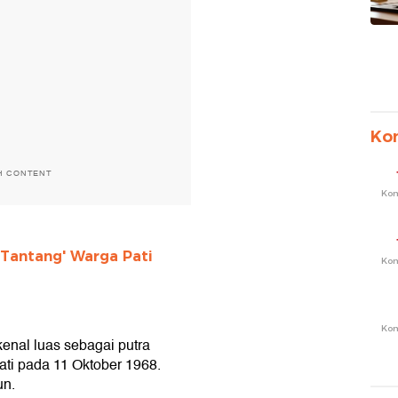
Ko
H CONTENT
Ko
'Tantang' Warga Pati
Ko
Ko
enal luas sebagai putra
Pati pada 11 Oktober 1968.
un.