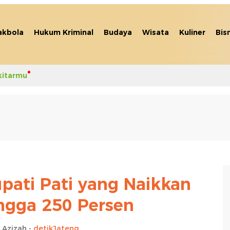
akbola
Hukum Kriminal
Budaya
Wisata
Kuliner
Bis
kitarmu
upati Pati yang Naikkan
ngga 250 Persen
 Azizah -
detikJateng