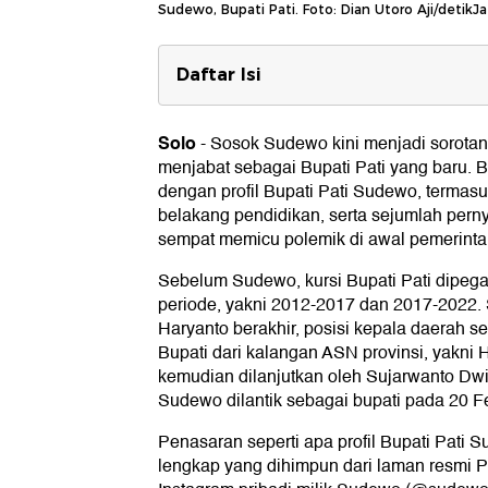
Sudewo, Bupati Pati. Foto: Dian Utoro Aji/detikJ
Daftar Isi
Profil Bupati Pati
Solo
-
Sosok Sudewo kini menjadi sorotan 
Pengalaman Organisasi
menjabat sebagai Bupati Pati yang baru.
Perjalanan Karier
dengan profil Bupati Pati Sudewo, termasuk
belakang pendidikan, serta sejumlah perny
Sudewo Naikkan PPB-P2 hingga 
sempat memicu polemik di awal pemerint
Sebelum Sudewo, kursi Bupati Pati dipeg
periode, yakni 2012-2017 dan 2017-2022.
Haryanto berakhir, posisi kepala daerah se
Bupati dari kalangan ASN provinsi, yakni
kemudian dilanjutkan oleh Sujarwanto Dw
Sudewo dilantik sebagai bupati pada 20 Fe
Penasaran seperti apa profil Bupati Pati
lengkap yang dihimpun dari laman resmi Pa