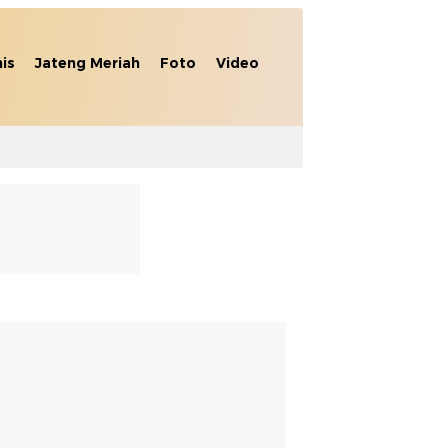
nis
Jateng Meriah
Foto
Video