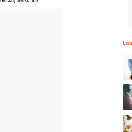
icial) berikut ini!
Lok