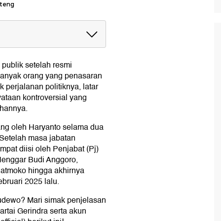
ateng
publik setelah resmi
 Banyak orang yang penasaran
 perjalanan politiknya, latar
ataan kontroversial yang
250 Persen
ahannya.
ang oleh Haryanto selama dua
 Setelah masa jabatan
mpat diisi oleh Penjabat (Pj)
 Henggar Budi Anggoro,
iatmoko hingga akhirnya
bruari 2025 lalu.
 Sudewo? Mari simak penjelasan
rtai Gerindra serta akun