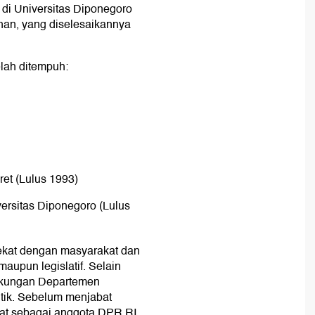
di Universitas Diponegoro
an, yang diselesaikannya
elah ditempuh:
ret (Lulus 1993)
rsitas Diponegoro (Lulus
kat dengan masyarakat dan
aupun legislatif. Selain
ngkungan Departemen
litik. Sebelum menjabat
bat sebagai anggota DPR RI