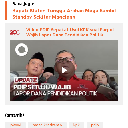
Baca juga:
Bupati Klaten Tunggu Arahan Mega Sambil
Standby Sekitar Magelang
Video PDIP Sepakat Usul KPK soal Parpol
Wajib Lapor Dana Pendidikan Politik
(ams/rih)
jokowi
hasto kristiyanto
kpk
pdip