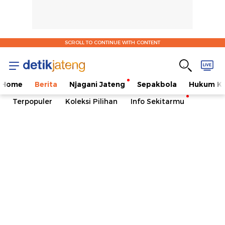
SCROLL TO CONTINUE WITH CONTENT
Home
Berita
Njagani Jateng
Sepakbola
Hukum Kr
Terpopuler
Koleksi Pilihan
Info Sekitarmu