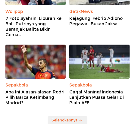
Wolipop
detikNews
7 Foto Syahrini Liburan ke
Kejagung: Febrio Adiono
Bali, Putrinya yang
Pegawai, Bukan Jaksa
Beranjak Balita Bikin
Gemas
Sepakbola
Sepakbola
Apa Ini Alasan-alasan Rodri
Gagal Maning! Indonesia
Pilih Barca Ketimbang
Lanjutkan Puasa Gelar di
Madrid?
Piala AFF
Selengkapnya