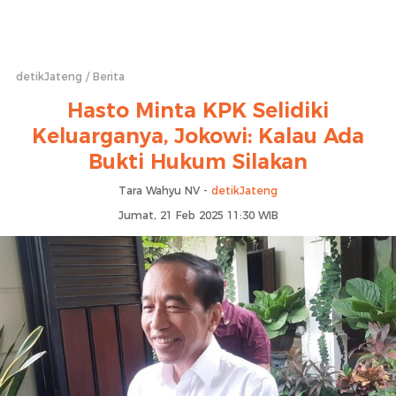
detikJateng
Berita
Hasto Minta KPK Selidiki
Keluarganya, Jokowi: Kalau Ada
Bukti Hukum Silakan
Tara Wahyu NV -
detikJateng
Jumat, 21 Feb 2025 11:30 WIB