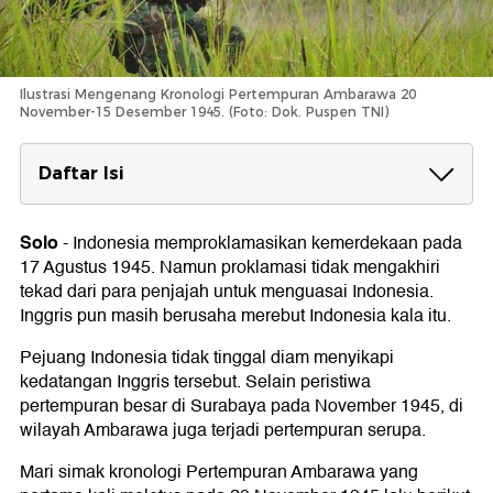
Ilustrasi Mengenang Kronologi Pertempuran Ambarawa 20
November-15 Desember 1945. (Foto: Dok. Puspen TNI)
Daftar Isi
Kronologi Pertempuran Ambarawa
20 Oktober 1945
Solo
-
Indonesia memproklamasikan kemerdekaan pada
26 Oktober 1945
17 Agustus 1945. Namun proklamasi tidak mengakhiri
2 November 1945
tekad dari para penjajah untuk menguasai Indonesia.
20 November 1945
Inggris pun masih berusaha merebut Indonesia kala itu.
22 November 1945
26 November 1945
Pejuang Indonesia tidak tinggal diam menyikapi
5 Desember 1945
kedatangan Inggris tersebut. Selain peristiwa
11 Desember 1945
pertempuran besar di Surabaya pada November 1945, di
12 Desember 1945
15 Desember 1945
wilayah Ambarawa juga terjadi pertempuran serupa.
Mari simak kronologi Pertempuran Ambarawa yang