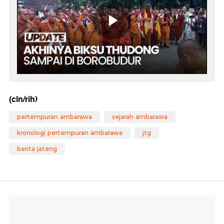
(cln/rih)
pertempuran ambarawa
sejarah ambarawa
kronologi pertempuran ambarawa
jtg
berita jateng