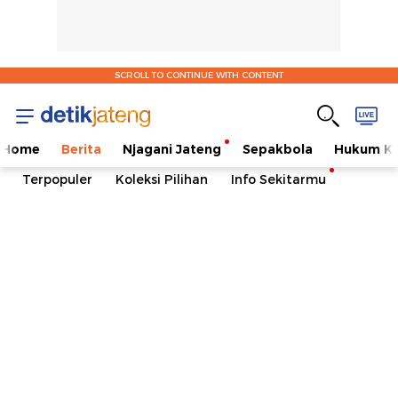
SCROLL TO CONTINUE WITH CONTENT
Home
Berita
Njagani Jateng
Sepakbola
Hukum Kr
Terpopuler
Koleksi Pilihan
Info Sekitarmu