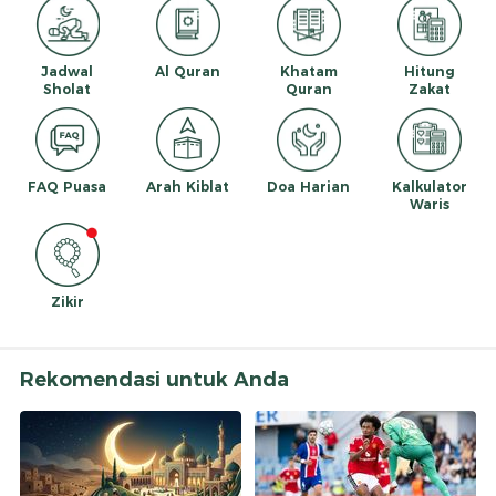
Jadwal
Al Quran
Khatam
Hitung
Sholat
Quran
Zakat
FAQ Puasa
Arah Kiblat
Doa Harian
Kalkulator
Waris
Zikir
Rekomendasi untuk Anda