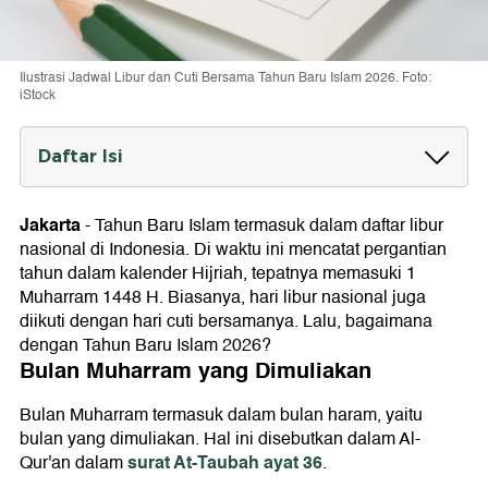
Ilustrasi Jadwal Libur dan Cuti Bersama Tahun Baru Islam 2026. Foto:
iStock
Daftar Isi
Bulan Muharram yang Dimuliakan
Jakarta
-
Tahun Baru Islam termasuk dalam daftar libur
Tahun Baru Islam 2026 Jatuh pada 16 Juni
nasional di Indonesia. Di waktu ini mencatat pergantian
Penetapan Libur Nasional Berdasarkan SKB
tahun dalam kalender Hijriah, tepatnya memasuki 1
3 Menteri
Muharram 1448 H. Biasanya, hari libur nasional juga
diikuti dengan hari cuti bersamanya. Lalu, bagaimana
Tidak Ada Cuti Bersama
dengan Tahun Baru Islam 2026?
Bulan Muharram yang Dimuliakan
Bulan Muharram termasuk dalam bulan haram, yaitu
bulan yang dimuliakan. Hal ini disebutkan dalam Al-
surat At-Taubah ayat 36
Qur'an dalam
.