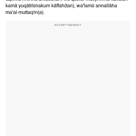
kamā yuqātilūnakum kāffah(tan), wa'lamū annallāha
ma'al-muttaqīn(a).
ADVERTISEMENT