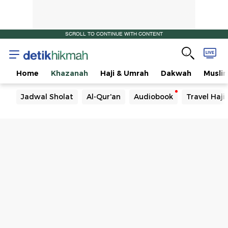
SCROLL TO CONTINUE WITH CONTENT
Home
Khazanah
Haji & Umrah
Dakwah
Musli
Jadwal Sholat
Al-Qur'an
Audiobook
Travel Haj