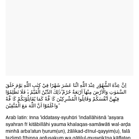
اِنَّ عِدَّةَ الشُّهُوْرِ عِنْدَ اللّٰهِ اثْنَا عَشَرَ شَهْرًا فِيْ كِتٰبِ اللّٰهِ يَوْمَ خَلَقَ
السَّمٰوٰتِ وَالْاَرْضَ مِنْهَآ اَرْبَعَةٌ حُرُمٌ ۗذٰلِكَ الدِّيْنُ الْقَيِّمُ ەۙ فَلَا تَظْلِمُوْا
فِيْهِنَّ اَنْفُسَكُمْ وَقَاتِلُوا الْمُشْرِكِيْنَ كَاۤفَّةً كَمَا يُقَاتِلُوْنَكُمْ كَاۤفَّةً
ۗوَاعْلَمُوْٓا اَنَّ اللّٰهَ مَعَ الْمُتَّقِيْنَ
Arab latin: Inna 'iddatasy-syuhūri 'indallāhiṡnā 'asyara
syahran fī kitābillāhi yauma khalaqas-samāwāti wal-arḍa
minhā arba'atun ḥurum(un), żālikad-dīnul-qayyim(u), falā
taẓlimū fīhinna anfusakum wa qātilul-musyrikīna kāffatan