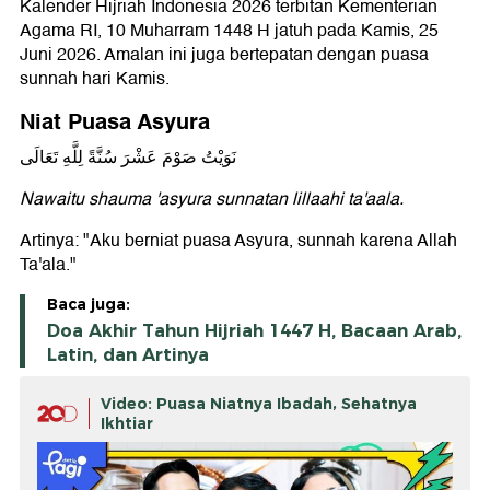
Kalender Hijriah Indonesia 2026 terbitan Kementerian
Agama RI, 10 Muharram 1448 H jatuh pada Kamis, 25
Juni 2026. Amalan ini juga bertepatan dengan puasa
sunnah hari Kamis.
Niat Puasa Asyura
نَوَيْتُ صَوْمَ عَشْرَ سُنَّةً لِلَّهِ تَعَالَى
Nawaitu shauma 'asyura sunnatan lillaahi ta'aala.
Artinya: "Aku berniat puasa Asyura, sunnah karena Allah
Ta'ala."
Baca juga:
Doa Akhir Tahun Hijriah 1447 H, Bacaan Arab,
Latin, dan Artinya
Video: Puasa Niatnya Ibadah, Sehatnya
Ikhtiar