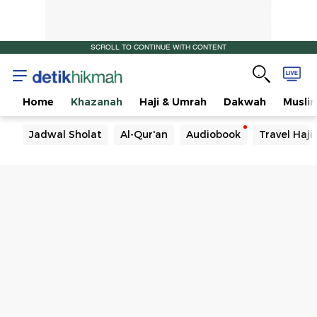
SCROLL TO CONTINUE WITH CONTENT
Home
Khazanah
Haji & Umrah
Dakwah
Musli
Jadwal Sholat
Al-Qur'an
Audiobook
Travel Haj