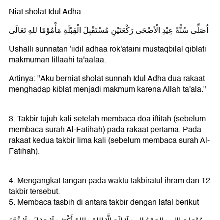
Niat sholat Idul Adha
اُصَلِّى سُنُّةً عِيْدِ الْاَضْحَى رَكْعَتَيْنِ مُسْتَقْبِلَ الْقِبْلَةِ مَأْمُوْمًا للهِ تَعَالَى
Ushalli sunnatan 'iidil adhaa rok'ataini mustaqbilal qiblati
makmuman lillaahi ta'aalaa.
Artinya: "Aku berniat sholat sunnah Idul Adha dua rakaat
menghadap kiblat menjadi makmum karena Allah ta'ala."
3. Takbir tujuh kali setelah membaca doa iftitah (sebelum
membaca surah Al-Fatihah) pada rakaat pertama. Pada
rakaat kedua takbir lima kali (sebelum membaca surah Al-
Fatihah).
4. Mengangkat tangan pada waktu takbiratul ihram dan 12
takbir tersebut.
5. Membaca tasbih di antara takbir dengan lafal berikut