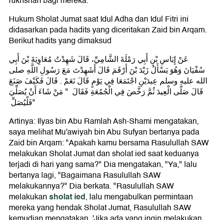
rukhshah bagi mereka.
Hukum Sholat Jumat saat Idul Adha dan Idul Fitri ini
didasarkan pada hadits yang diceritakan Zaid bin Arqam.
Berikut hadits yang dimaksud
عَنْ إِيَاسِ بْنِ أَبِي رَمْلَةَ الشَّامِيِّ، قَالَ شَهِدْتُ مُعَاوِيَةَ بْنَ أَبِي
سُفْيَانَ وَهُوَ يَسْأَلُ زَيْدَ بْنَ أَرْقَمَ قَالَ أَشَهِدْتَ مَعَ رَسُولِ اللَّهِ صلى
الله عليه وسلم عِيدَيْنِ اجْتَمَعَا فِي يَوْمٍ قَالَ نَعَمْ ‏.‏ قَالَ فَكَيْفَ صَنَعَ
قَالَ صَلَّى الْعِيدَ ثُمَّ رَخَّصَ فِي الْجُمُعَةِ فَقَالَ ‏ "‏ مَنْ شَاءَ أَنْ يُصَلِّيَ
فَلْيُصَلِّ ‏"
Artinya: Ilyas bin Abu Ramlah Ash-Shami mengatakan,
saya melihat Mu'awiyah bin Abu Sufyan bertanya pada
Zaid bin Arqam: "Apakah kamu bersama Rasulullah SAW
melakukan Sholat Jumat dan sholat ied saat keduanya
terjadi di hari yang sama?" Dia mengatakan, "Ya," lalu
bertanya lagi, "Bagaimana Rasulullah SAW
melakukannya?" Dia berkata. "Rasulullah SAW
sholat ied
melakukan
, lalu mengabulkan permintaan
mereka yang hendak Sholat Jumat, Rasulullah SAW
kemudian mengatakan, 'Jika ada yang ingin melakukan