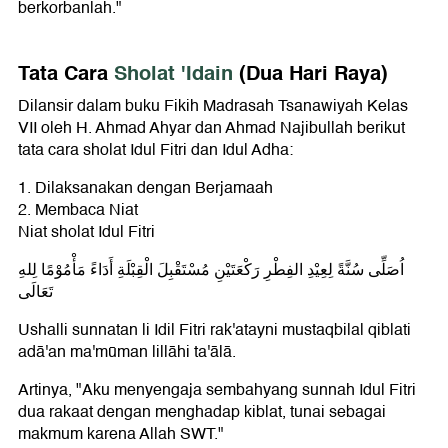
berkorbanlah."
Tata Cara
Sholat 'Idain
(Dua Hari Raya)
Dilansir dalam buku Fikih Madrasah Tsanawiyah Kelas
VII oleh H. Ahmad Ahyar dan Ahmad Najibullah berikut
tata cara sholat Idul Fitri dan Idul Adha:
1. Dilaksanakan dengan Berjamaah
2. Membaca Niat
Niat sholat Idul Fitri
اُصَلِّى سُنَّةً لِعِيْدِ الفِطْرِ رَكْعَتَيْنِ مُسْتَقْبِلَ الْقِبْلَةِ أَدَاءً مَأْمُوْمًا لِلهِ
تَعَالَى
Ushalli sunnatan li Idil Fitri rak'atayni mustaqbilal qiblati
adā'an ma'mūman lillāhi ta'ālā.
Artinya, "Aku menyengaja sembahyang sunnah Idul Fitri
dua rakaat dengan menghadap kiblat, tunai sebagai
makmum karena Allah SWT."