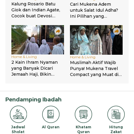
Pendamping Ibadah
Jadwal
Al Quran
Khatam
Hitung
Sholat
Quran
Zakat