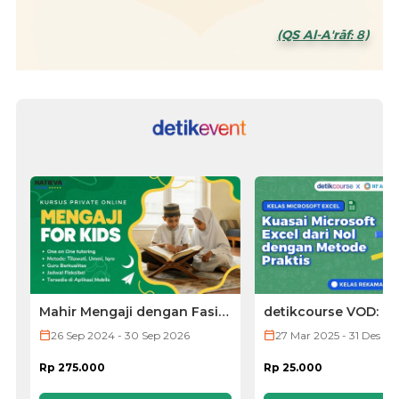
(QS Al-A'rāf: 8)
Mahir Mengaji dengan Fasih
detikcourse VOD: Ke
untuk Anak Anda dengan
Microsoft Excel
26 Sep 2024 - 30 Sep 2026
27 Mar 2025 - 31 Des 20
Metode Iqra,
Tilawati, dan Ummi
Rp 275.000
Rp 25.000