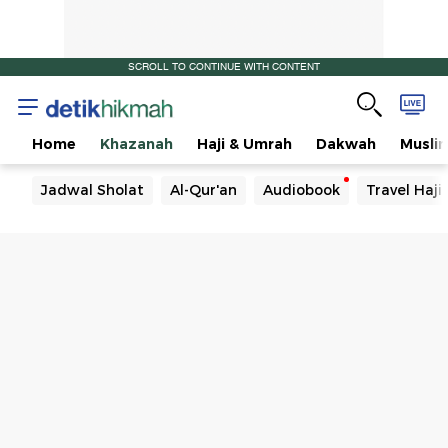
SCROLL TO CONTINUE WITH CONTENT
Home
Khazanah
Haji & Umrah
Dakwah
Musli
Jadwal Sholat
Al-Qur'an
Audiobook
Travel Haj