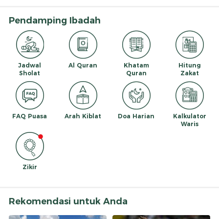
Pendamping Ibadah
Jadwal
Al Quran
Khatam
Hitung
Sholat
Quran
Zakat
FAQ Puasa
Arah Kiblat
Doa Harian
Kalkulator
Waris
Zikir
Rekomendasi untuk Anda