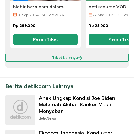
Mahir berbicara dalam
detikcourse VOD: Ke
Bahasa Inggris dengan
Microsoft Excel
26 Sep 2024 - 30 Sep 2026
27 Mar 2025 - 31 Des 20
aksen native by Natieva
Rp 299.000
Rp 25.000
Pesan Tiket
Pesan Tiket
Tiket Lainnya
Berita detikcom Lainnya
Anak Ungkap Kondisi Joe Biden
Melemah Akibat Kanker Mulai
Menyebar
detikNews
Ekonomi Indonesia: Konduktor,