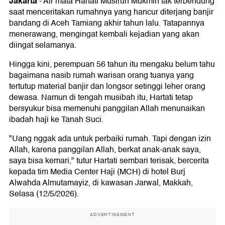
Jakarta
-
Air mata Hartati Musirun Mukmin tak terbendung
saat menceritakan rumahnya yang hancur diterjang banjir
bandang di Aceh Tamiang akhir tahun lalu. Tatapannya
menerawang, mengingat kembali kejadian yang akan
diingat selamanya.
Hingga kini, perempuan 56 tahun itu mengaku belum tahu
bagaimana nasib rumah warisan orang tuanya yang
tertutup material banjir dan longsor setinggi leher orang
dewasa. Namun di tengah musibah itu, Hartati tetap
bersyukur bisa memenuhi panggilan Allah menunaikan
ibadah haji ke Tanah Suci.
"Uang nggak ada untuk perbaiki rumah. Tapi dengan izin
Allah, karena panggilan Allah, berkat anak-anak saya,
saya bisa kemari," tutur Hartati sembari terisak, bercerita
kepada tim Media Center Haji (MCH) di hotel Burj
Alwahda Almutamayiz, di kawasan Jarwal, Makkah,
Selasa (12/5/2026).
ADVERTISEMENT