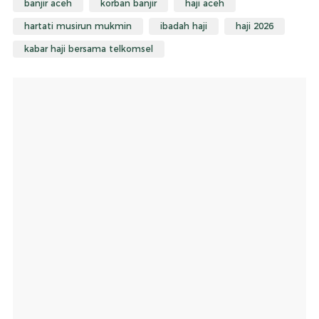
banjir aceh
korban banjir
haji aceh
hartati musirun mukmin
ibadah haji
haji 2026
kabar haji bersama telkomsel