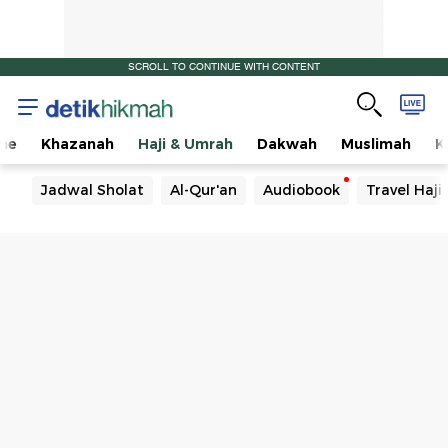
SCROLL TO CONTINUE WITH CONTENT
me
Khazanah
Haji & Umrah
Dakwah
Muslimah
K
Jadwal Sholat
Al-Qur'an
Audiobook
Travel Haj