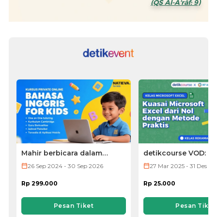
(QS Al-A'rāf: 9)
Mahir berbicara dalam
detikcourse VOD: Ke
Bahasa Inggris dengan
Microsoft Excel
26 Sep 2024 - 30 Sep 2026
27 Mar 2025 - 31 Des 20
aksen native by Natieva
Rp 299.000
Rp 25.000
Pesan Tiket
Pesan Tiket