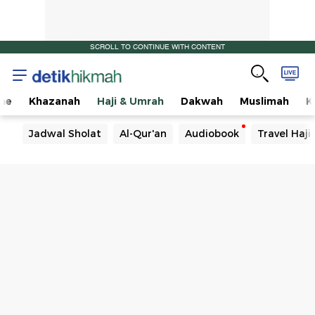
SCROLL TO CONTINUE WITH CONTENT
me
Khazanah
Haji & Umrah
Dakwah
Muslimah
K
Jadwal Sholat
Al-Qur'an
Audiobook
Travel Haj