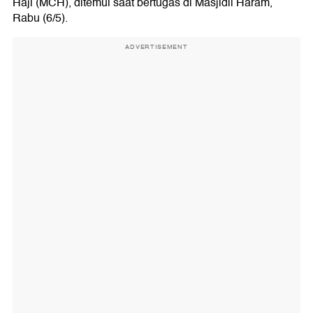
Haji (MCH), ditemui saat bertugas di Masjidil Haram,
Rabu (6/5).
ADVERTISEMENT