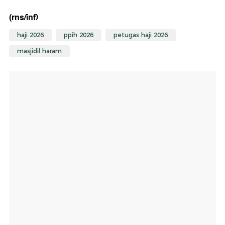
(rns/inf)
haji 2026
ppih 2026
petugas haji 2026
masjidil haram