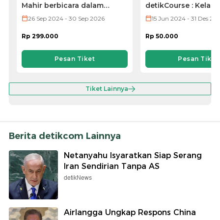
Mahir berbicara dalam
detikCourse : Kelas
Bahasa Inggris dengan
Jepang (VOD ONLY)
26 Sep 2024 - 30 Sep 2026
15 Jun 2024 - 31 Des 20
aksen native by Natieva
Rp 299.000
Rp 50.000
Pesan Tiket
Pesan Tiket
Tiket Lainnya
Berita detikcom Lainnya
Netanyahu Isyaratkan Siap Serang
Iran Sendirian Tanpa AS
detikNews
Airlangga Ungkap Respons China