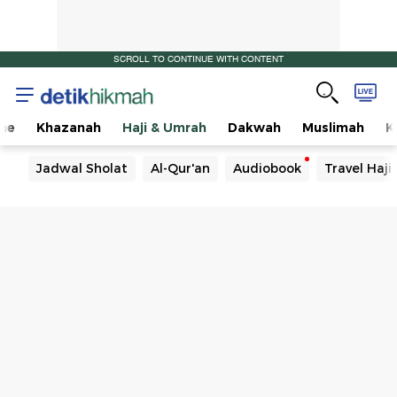
SCROLL TO CONTINUE WITH CONTENT
me
Khazanah
Haji & Umrah
Dakwah
Muslimah
K
Jadwal Sholat
Al-Qur'an
Audiobook
Travel Haj