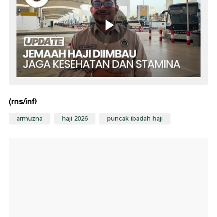
(rns/inf)
armuzna
haji 2026
puncak ibadah haji