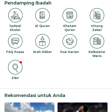
Pendamping Ibadah
Jadwal
Al Quran
Khatam
Hitung
Sholat
Quran
Zakat
FAQ Puasa
Arah Kiblat
Doa Harian
Kalkulator
Waris
Zikir
Rekomendasi untuk Anda