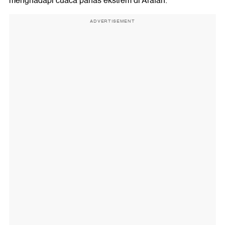
menghadapi cuaca panas ekstrem di Arafah.
ADVERTISEMENT