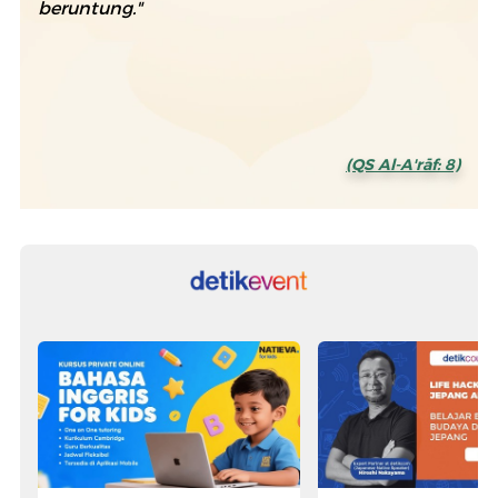
beruntung."
(QS Al-A'rāf: 8)