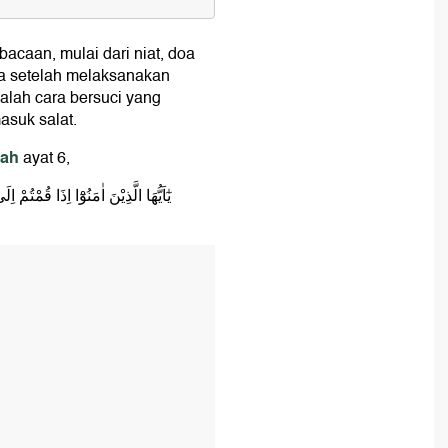
bacaan, mulai dari niat, doa
a setelah melaksanakan
lah cara bersuci yang
asuk salat.
an
dah
ayat 6,
يٰٓاَيُّهَا الَّذِيْنَ اٰمَنُوْٓا اِذَا قُمْتُ