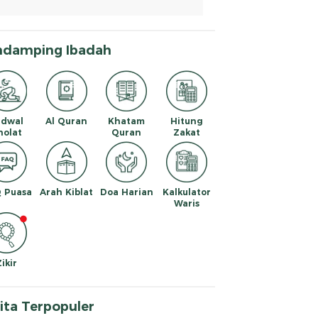
ndamping Ibadah
adwal
Al Quran
Khatam
Hitung
holat
Quran
Zakat
 Puasa
Arah Kiblat
Doa Harian
Kalkulator
Waris
Zikir
ita Terpopuler