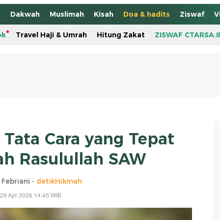
h
Dakwah
Muslimah
Kisah
Doa & hadits
Ziswaf
V
ok
Travel Haji & Umrah
Hitung Zakat
ZISWAF CTARSA.I
Tata Cara yang Tepat
ah Rasulullah SAW
 Febriani -
detikHikmah
29 Apr 2026 14:45 WIB