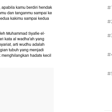
, apabila kamu berdiri hendak
#
ahmu dan tanganmu sampai ke
 kedua kakimu sampai kedua
#
leh Muhammad Syafie el-
#
ri kata al wadha'ah yang
syariat, arti wudhu adalah
ian tubuh yang menjadi
#
k menghilangkan hadats kecil
T
#