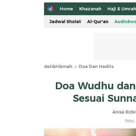
Home
Khazanah
Haji & Umra
Jadwal Sholat
Al-Qur'an
Audiobo
detikHikmah
Doa Dan Hadits
Doa Wudhu dan 
Sesuai Sunn
Anisa Rizki
Rabu, 