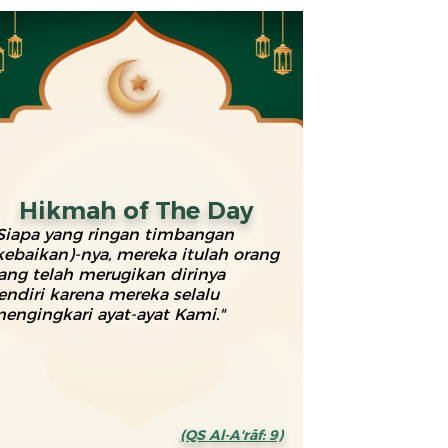
Hikmah of The Day
Siapa yang ringan timbangan
kebaikan)-nya, mereka itulah orang
ang telah merugikan dirinya
endiri karena mereka selalu
engingkari ayat-ayat Kami."
(QS Al-A'rāf: 9)