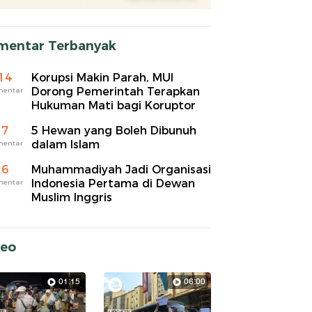
mentar Terbanyak
14
Korupsi Makin Parah, MUI
Dorong Pemerintah Terapkan
mentar
Hukuman Mati bagi Koruptor
7
5 Hewan yang Boleh Dibunuh
dalam Islam
mentar
6
Muhammadiyah Jadi Organisasi
Indonesia Pertama di Dewan
mentar
Muslim Inggris
deo
01:15
06:00