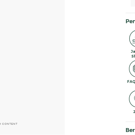
Pe
J
S
FAQ
H CONTENT
Ber