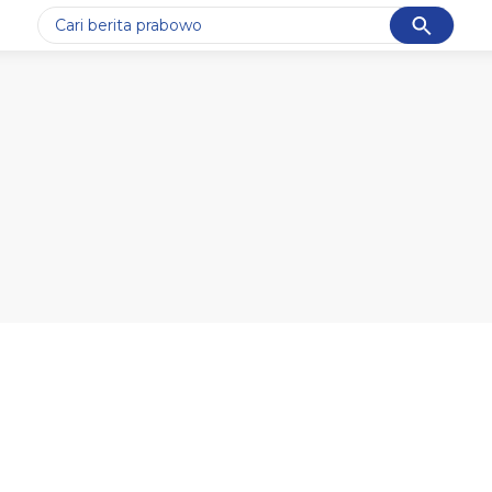
Cancel
Yang sedang ramai dicari
#1
data live draw sgp
#2
k-talk
#3
kebakaran
#4
prabowo
#5
gempa hari ini
Promoted
Terakhir yang dicari
Loading...