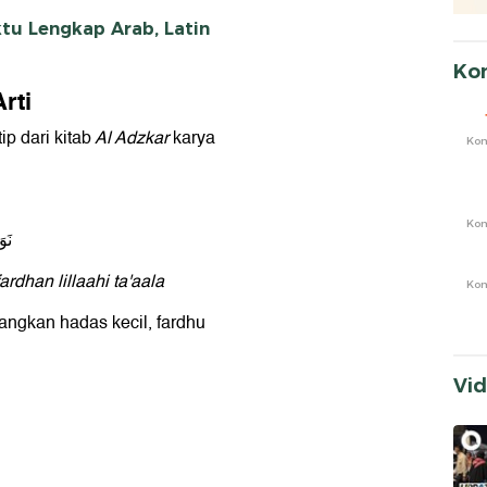
tu Lengkap Arab, Latin
Ko
rti
p dari kitab
Al Adzkar
karya
Ko
Ko
نَو
ardhan lillaahi ta'aala
Ko
angkan hadas kecil, fardhu
Vi