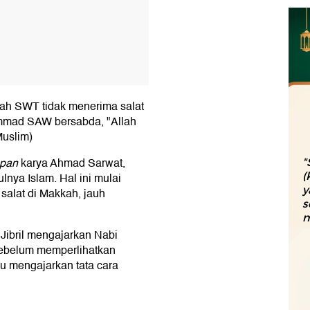
lah SWT tidak menerima salat
ammad SAW bersabda, "Allah
Muslim)
upan
karya Ahmad Sarwat,
"
lnya Islam. Hal ini mulai
(
y
salat di Makkah, jauh
s
m
Jibril mengajarkan Nabi
ebelum memperlihatkan
ulu mengajarkan tata cara