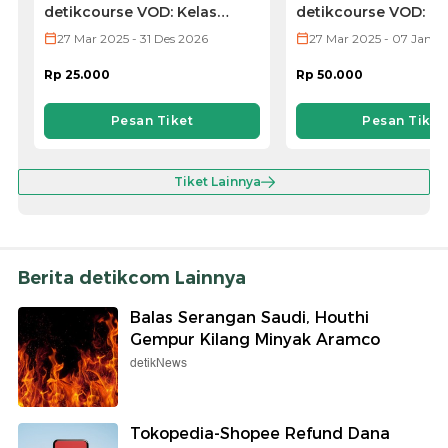
detikcourse VOD: Kelas
detikcourse VOD: Ke
Microsoft Excel
Microsoft PowerPoi
27 Mar 2025 - 31 Des 2026
27 Mar 2025 - 07 Jan 2
Rp 25.000
Rp 50.000
Pesan Tiket
Pesan Tiket
Tiket Lainnya
Berita detikcom Lainnya
Balas Serangan Saudi, Houthi
Gempur Kilang Minyak Aramco
detikNews
Tokopedia-Shopee Refund Dana