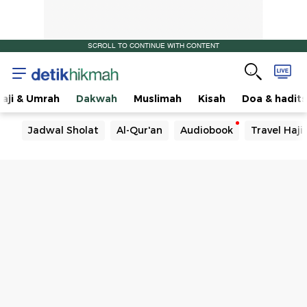
SCROLL TO CONTINUE WITH CONTENT
aji & Umrah
Dakwah
Muslimah
Kisah
Doa & hadits
Jadwal Sholat
Al-Qur'an
Audiobook
Travel Haj