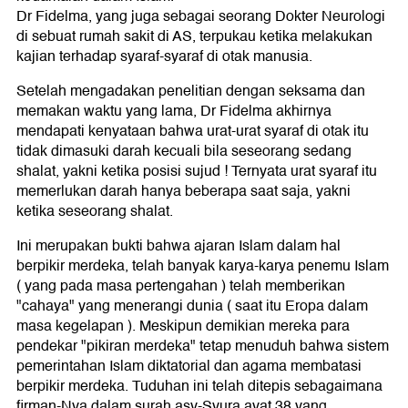
Dr Fidelma, yang juga sebagai seorang Dokter Neurologi
di sebuat rumah sakit di AS, terpukau ketika melakukan
kajian terhadap syaraf-syaraf di otak manusia.
Setelah mengadakan penelitian dengan seksama dan
memakan waktu yang lama, Dr Fidelma akhirnya
mendapati kenyataan bahwa urat-urat syaraf di otak itu
tidak dimasuki darah kecuali bila seseorang sedang
shalat, yakni ketika posisi sujud ! Ternyata urat syaraf itu
memerlukan darah hanya beberapa saat saja, yakni
ketika seseorang shalat.
Ini merupakan bukti bahwa ajaran Islam dalam hal
berpikir merdeka, telah banyak karya-karya penemu Islam
( yang pada masa pertengahan ) telah memberikan
"cahaya" yang menerangi dunia ( saat itu Eropa dalam
masa kegelapan ). Meskipun demikian mereka para
pendekar "pikiran merdeka" tetap menuduh bahwa sistem
pemerintahan Islam diktatorial dan agama membatasi
berpikir merdeka. Tuduhan ini telah ditepis sebagaimana
firman-Nya dalam surah asy-Syura ayat 38 yang