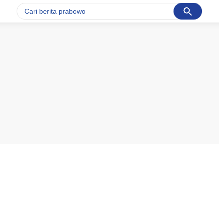
Cancel
Yang sedang ramai dicari
#1
data live draw sgp
#2
piala presiden 2026
#3
prabowo
#4
iran
#5
gempa hari ini
Promoted
Terakhir yang dicari
Loading...