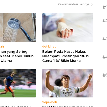
Rekomendasi Lainnya
#
#
#
mah
detikInet
han yang Sering
Belum Reda Kasus Nakes
#
n saat Mandi Junub
Nirempati, Postingan 'BPJS
 Ulama
Cuma 1%' Bikin Murka
#
a
Sepakbola