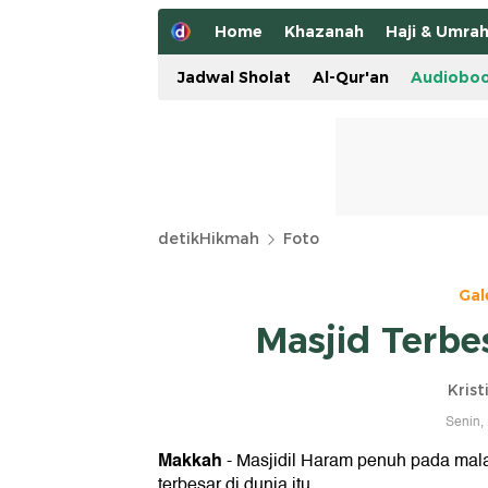
Home
Khazanah
Haji & Umra
Jadwal Sholat
Al-Qur'an
Audiobo
detikHikmah
Foto
Gal
Masjid Terbe
Krist
Senin,
Makkah
- Masjidil Haram penuh pada mal
terbesar di dunia itu.