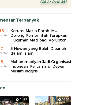
(QS Ar-Ra'd: 26)
mentar Terbanyak
13
Korupsi Makin Parah, MUI
Dorong Pemerintah Terapkan
mentar
Hukuman Mati bagi Koruptor
7
5 Hewan yang Boleh Dibunuh
dalam Islam
mentar
6
Muhammadiyah Jadi Organisasi
Indonesia Pertama di Dewan
mentar
Muslim Inggris
deo
01:15
06:00