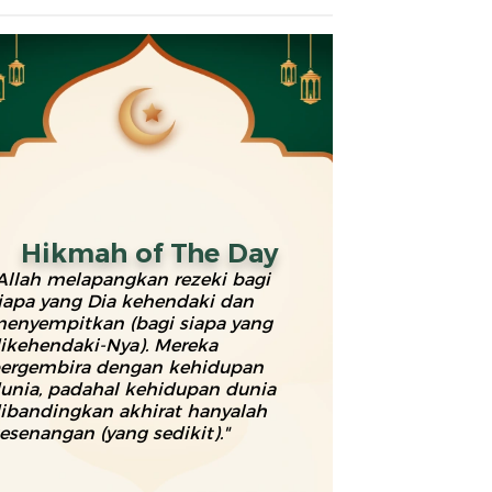
Hikmah of The Day
Allah melapangkan rezeki bagi
iapa yang Dia kehendaki dan
enyempitkan (bagi siapa yang
ahir Mengaji dengan Fasih
Mahir berbicara dalam
ikehendaki-Nya). Mereka
ntuk Anak Anda dengan
Bahasa Inggris dengan
ergembira dengan kehidupan
26 Sep 2024 - 30 Sep 2026
26 Sep 2024 - 30 Sep 2026
tode Iqra,
aksen native by Natieva
unia, padahal kehidupan dunia
ilawati, dan Ummi
 275.000
Rp 299.000
ibandingkan akhirat hanyalah
esenangan (yang sedikit)."
Pesan Tiket
Pesan Tiket