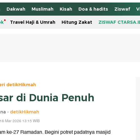
h
Dakwah
Muslimah
Kisah
Doa & hadits
Ziswaf
V
ok
Travel Haji & Umrah
Hitung Zakat
ZISWAF CTARSA.I
eri detikHikmah
sar di Dunia Penuh
ina -
detikHikmah
 16 Mar 2026 13:15 WIB
am ke-27 Ramadan. Begini potret padatnya masjid