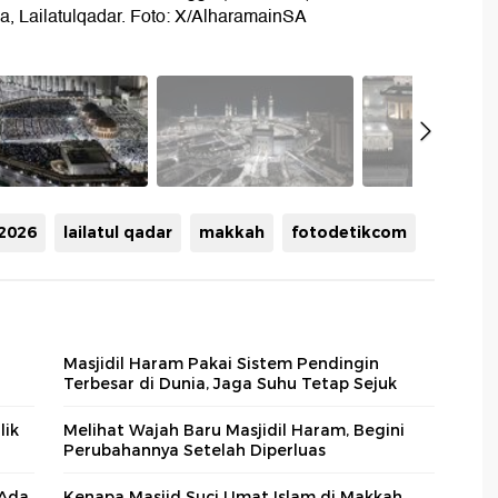
a, Lailatulqadar. Foto: X/AlharamainSA
2026
lailatul qadar
makkah
fotodetikcom
Masjidil Haram Pakai Sistem Pendingin
Terbesar di Dunia, Jaga Suhu Tetap Sejuk
lik
Melihat Wajah Baru Masjidil Haram, Begini
Perubahannya Setelah Diperluas
 Ada
Kenapa Masjid Suci Umat Islam di Makkah