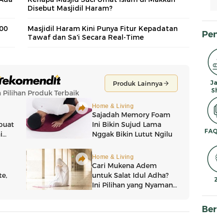
Disebut Masjidil Haram?
500
Masjidil Haram Kini Punya Fitur Kepadatan
Pe
Tawaf dan Sa'i Secara Real-Time
J
S
FAQ
Ber