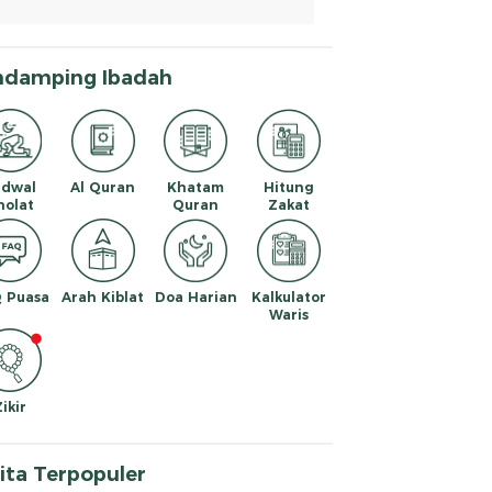
ndamping Ibadah
adwal
Al Quran
Khatam
Hitung
holat
Quran
Zakat
 Puasa
Arah Kiblat
Doa Harian
Kalkulator
Waris
Zikir
ita Terpopuler