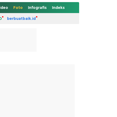
ideo
Foto
Infografis
Indeks
D
berbuatbaik.id