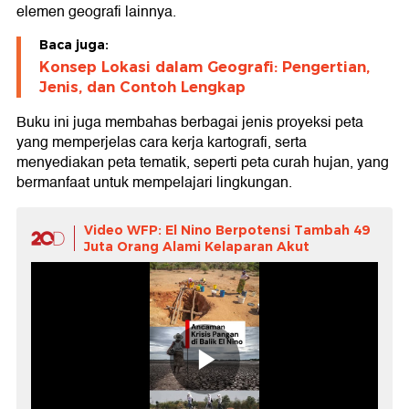
elemen geografi lainnya.
Baca juga:
Konsep Lokasi dalam Geografi: Pengertian,
Jenis, dan Contoh Lengkap
Buku ini juga membahas berbagai jenis proyeksi peta
yang memperjelas cara kerja kartografi, serta
menyediakan peta tematik, seperti peta curah hujan, yang
bermanfaat untuk mempelajari lingkungan.
Video WFP: El Nino Berpotensi Tambah 49
Juta Orang Alami Kelaparan Akut