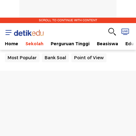
SCROLL TO CONTINUE WITH CONTENT
Home
Sekolah
Perguruan Tinggi
Beasiswa
Edut
Most Popular
Bank Soal
Point of View