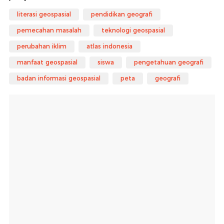
literasi geospasial
pendidikan geografi
pemecahan masalah
teknologi geospasial
perubahan iklim
atlas indonesia
manfaat geospasial
siswa
pengetahuan geografi
badan informasi geospasial
peta
geografi