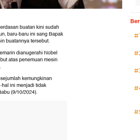
o
Ber
kecerdasan buatan kini sudah
n, baru-baru ini sang Bapak
#
n buatannya tersebut.
kemarin dianugerahi Nobel
#
sebut atas penemuan mesin
.
#
n sejumlah kemungkinan
hal ini menjadi tidak
#
Rabu (9/10/2024).
#