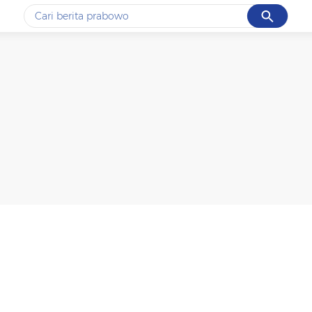
Cancel
Yang sedang ramai dicari
#1
data live draw sgp
#2
iran
#3
senjata
#4
prabowo
#5
gempa hari ini
Promoted
Terakhir yang dicari
Loading...