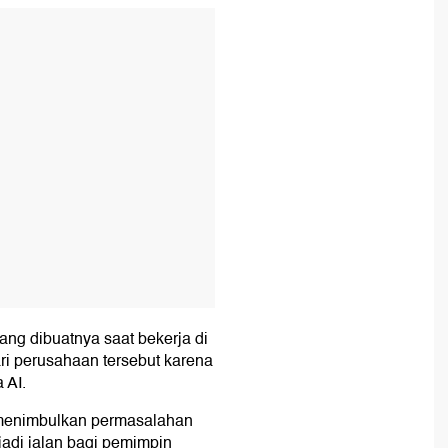
T
ng dibuatnya saat bekerja di
ri perusahaan tersebut karena
 AI.
a menimbulkan permasalahan
adi jalan bagi pemimpin