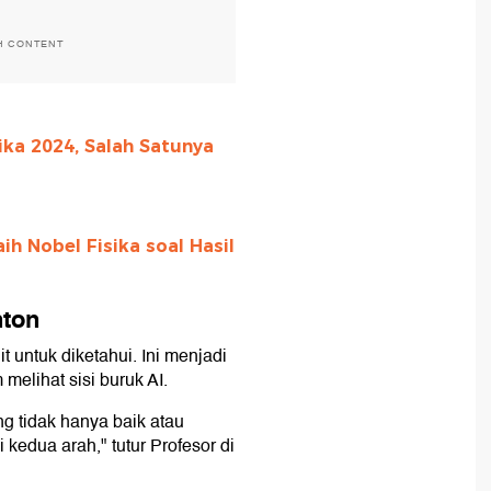
H CONTENT
ika 2024, Salah Satunya
h Nobel Fisika soal Hasil
nton
t untuk diketahui. Ini menjadi
melihat sisi buruk AI.
ng tidak hanya baik atau
kedua arah," tutur Profesor di