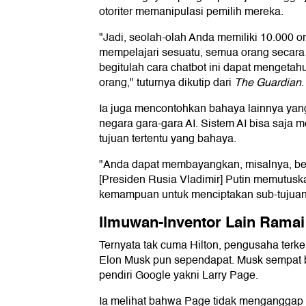
otoriter memanipulasi pemilih mereka.
"Jadi, seolah-olah Anda memiliki 10.000 or
mempelajari sesuatu, semua orang secara
begitulah cara chatbot ini dapat mengetah
orang," tuturnya dikutip dari
The Guardian
.
Ia juga mencontohkan bahaya lainnya ya
negara gara-gara AI. Sistem AI bisa saja 
tujuan tertentu yang bahaya.
"Anda dapat membayangkan, misalnya, bebe
[Presiden Rusia Vladimir] Putin memutusk
kemampuan untuk menciptakan sub-tujuan m
Ilmuwan-Inventor Lain Ramai
Ternyata tak cuma Hilton, pengusaha terken
Elon Musk pun sependapat. Musk sempat b
pendiri Google yakni Larry Page.
Ia melihat bahwa Page tidak menganggap 