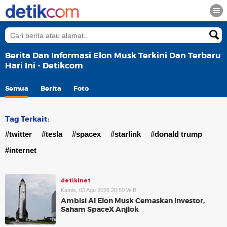
Berita Dan Informasi Elon Musk Terkini Dan Terbaru
Hari Ini - Detikcom
Semua
Berita
Foto
Tag Terkait:
#twitter
#tesla
#spacex
#starlink
#donald trump
#internet
detikInet
Kamis, 06 Agu 2026 20:50 WIB
Ambisi AI Elon Musk Cemaskan Investor,
Saham SpaceX Anjlok