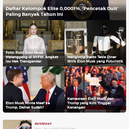
Daftar Kelompok Elite 0,0001%, 'Pencetak Duit'
Paling Banyak Tahun Ini
Foto: Putri Elon Musk
Melenggang di NYFW, Angkat
Mengintip Resto Tesla Diner
Isu Hak Transgender
Milik Elon Musk yang Futuristik
Kemesraan Elon Musk dan
Elon Musk Minta Maaf ke
Trump yang Kini Tinggal
Trump, Damai Sudah?
Kenangan
detikInet