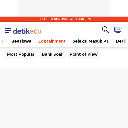
SCROLL TO CONTINUE WITH CONTENT
gi
Beasiswa
Edutainment
Seleksi Masuk PT
Detik
Most Popular
Bank Soal
Point of View