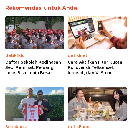
Rekomendasi untuk Anda
detikEdu
detikInet
Daftar Sekolah Kedinasan
Cara Aktifkan Fitur Kuota
Sepi Peminat, Peluang
Rollover di Telkomsel,
Lolos Bisa Lebih Besar
Indosat, dan XLSmart
Sepakbola
detikFood