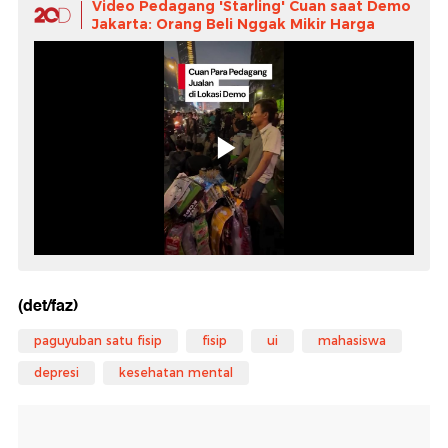
Video Pedagang 'Starling' Cuan saat Demo
Jakarta: Orang Beli Nggak Mikir Harga
(det/faz)
paguyuban satu fisip
fisip
ui
mahasiswa
depresi
kesehatan mental