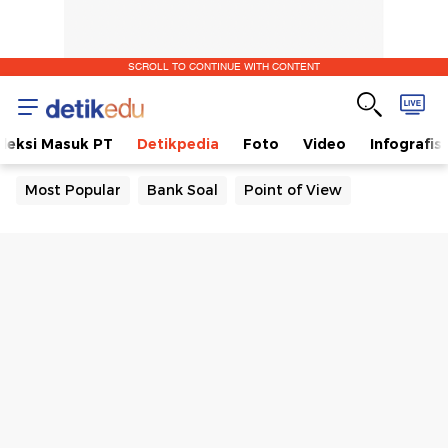
SCROLL TO CONTINUE WITH CONTENT
eleksi Masuk PT
Detikpedia
Foto
Video
Infografis
Most Popular
Bank Soal
Point of View