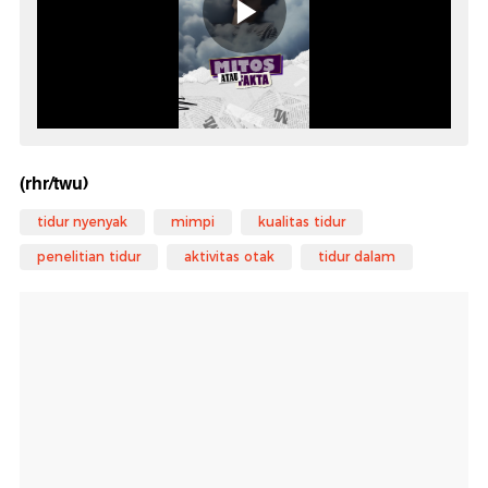
(rhr/twu)
tidur nyenyak
mimpi
kualitas tidur
penelitian tidur
aktivitas otak
tidur dalam