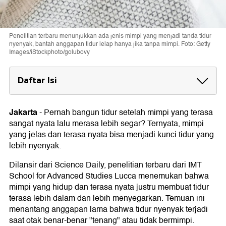
Penelitian terbaru menunjukkan ada jenis mimpi yang menjadi tanda tidur
nyenyak, bantah anggapan tidur lelap hanya jika tanpa mimpi. Foto: Getty
Images/iStockphoto/golubovy
Daftar Isi
Mimpi Jelas Bikin Tidur Terasa Lebih Dalam
Jakarta
-
Pernah bangun tidur setelah mimpi yang terasa
Mimpi Bisa Bantu Tubuh Tetap Istirahat
sangat nyata lalu merasa lebih segar? Ternyata, mimpi
yang jelas dan terasa nyata bisa menjadi kunci tidur yang
lebih nyenyak.
Dilansir dari Science Daily, penelitian terbaru dari IMT
School for Advanced Studies Lucca menemukan bahwa
mimpi yang hidup dan terasa nyata justru membuat tidur
terasa lebih dalam dan lebih menyegarkan. Temuan ini
menantang anggapan lama bahwa tidur nyenyak terjadi
saat otak benar-benar "tenang" atau tidak bermimpi.