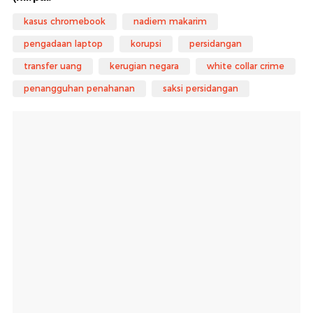
kasus chromebook
nadiem makarim
pengadaan laptop
korupsi
persidangan
transfer uang
kerugian negara
white collar crime
penangguhan penahanan
saksi persidangan