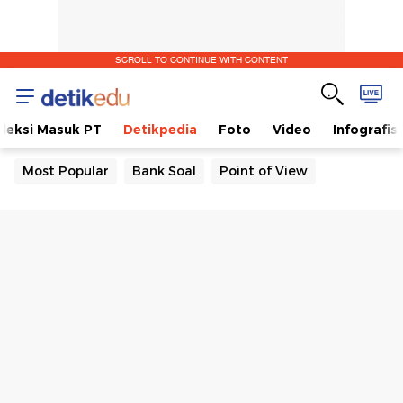
SCROLL TO CONTINUE WITH CONTENT
eleksi Masuk PT
Detikpedia
Foto
Video
Infografis
Most Popular
Bank Soal
Point of View