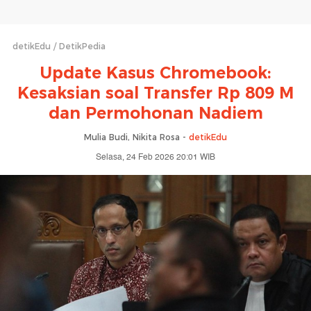
detikEdu
DetikPedia
Update Kasus Chromebook:
Kesaksian soal Transfer Rp 809 M
dan Permohonan Nadiem
Mulia Budi, Nikita Rosa -
detikEdu
Selasa, 24 Feb 2026 20:01 WIB