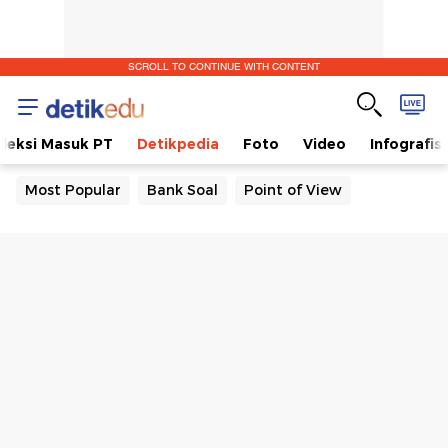
SCROLL TO CONTINUE WITH CONTENT
eleksi Masuk PT
Detikpedia
Foto
Video
Infografis
Most Popular
Bank Soal
Point of View