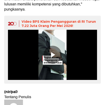
lulusan memiliki kompetensi yang dibutuhkan,"
pungkasnya.
Video BPS Klaim Pengangguran di RI Turun
7,22 Juta Orang Per Mei 2026!
(nir/pal)