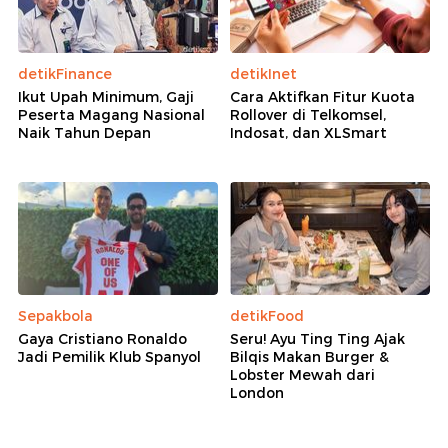
detikFinance
detikInet
Ikut Upah Minimum, Gaji
Cara Aktifkan Fitur Kuota
Peserta Magang Nasional
Rollover di Telkomsel,
Naik Tahun Depan
Indosat, dan XLSmart
Sepakbola
detikFood
Gaya Cristiano Ronaldo
Seru! Ayu Ting Ting Ajak
Jadi Pemilik Klub Spanyol
Bilqis Makan Burger &
Lobster Mewah dari
London