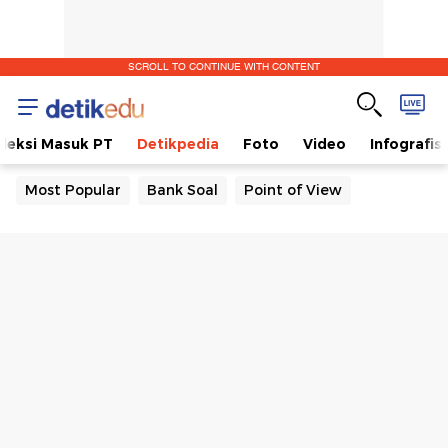
SCROLL TO CONTINUE WITH CONTENT
eleksi Masuk PT
Detikpedia
Foto
Video
Infografis
Most Popular
Bank Soal
Point of View