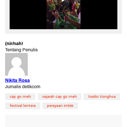
(nir/nah)
cap go meh
sejarah cap go meh
tradisi tionghoa
festival lentera
perayaan imlek