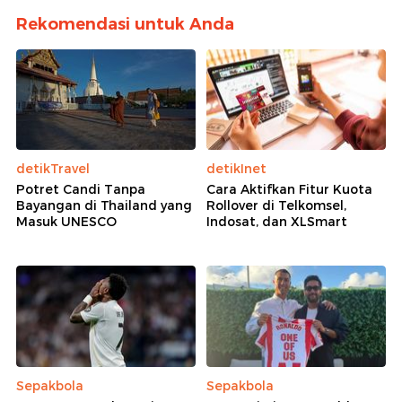
Rekomendasi untuk Anda
detikTravel
detikInet
Potret Candi Tanpa
Cara Aktifkan Fitur Kuota
Bayangan di Thailand yang
Rollover di Telkomsel,
Masuk UNESCO
Indosat, dan XLSmart
Sepakbola
Sepakbola