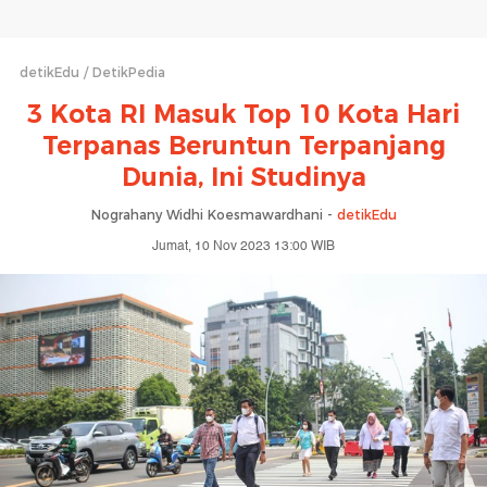
detikEdu
DetikPedia
3 Kota RI Masuk Top 10 Kota Hari
Terpanas Beruntun Terpanjang
Dunia, Ini Studinya
Nograhany Widhi Koesmawardhani -
detikEdu
Jumat, 10 Nov 2023 13:00 WIB