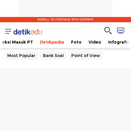
SCROLL TO CONTINUE WITH CONTENT
eleksi Masuk PT
Detikpedia
Foto
Video
Infografis
Most Popular
Bank Soal
Point of View