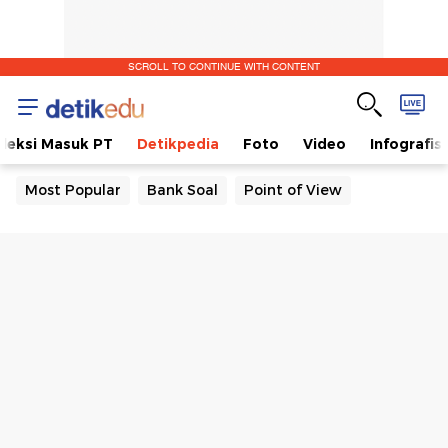
SCROLL TO CONTINUE WITH CONTENT
eleksi Masuk PT
Detikpedia
Foto
Video
Infografis
Most Popular
Bank Soal
Point of View