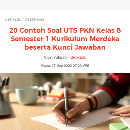
detikEdu
DetikPedia
20 Contoh Soal UTS PKN Kelas 8
Semester 1 Kurikulum Merdeka
beserta Kunci Jawaban
Cicin Yulianti -
detikEdu
Rabu, 27 Sep 2023 07:00 WIB