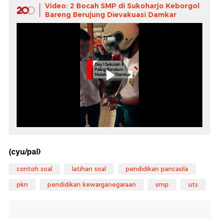
Video: 2 Bocah SMP di Sukoharjo Keborgol
Bareng Berujung Dievakuasi Damkar
(cyu/pal)
contoh soal
latihan soal
pendidikan pancasila
pkn
pendidikan kewarganegaraan
smp
uts