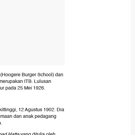
 (Hoogere Burger School) dan
merupakan ITB. Lulusan
yur pada 25 Mei 1926.
ttinggi, 12 Agustus 1902. Dia
namaan dan anak pedagang
.
mad Hatta
yang ditulis oleh