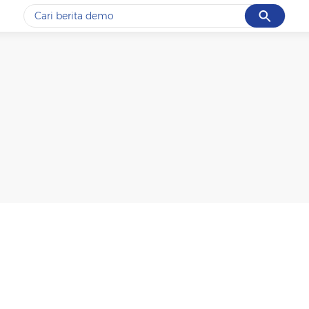
Cancel
Yang sedang ramai dicari
#1
gempa hari ini
#2
gempa
#3
prabowo
#4
iran
#5
demo
Promoted
Terakhir yang dicari
Loading...