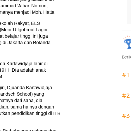
hammad 'Athar. Namun,
amanya menjadi Moh. Hatta.
ekolah Rakyat, ELS
Meer Uitgebreid Lager
belajar tinggi ini juga
) di Jakarta dan Belanda.
Beri
a Kartawidjaja lahir di
1911. Dia adalah anak
#1
t.
i, Djuanda Kartawidjaja
landsch School) yang
#2
atnya dari sana, dia
dian, sama halnya dengan
tkan pendidikan tinggi di ITB
#3
ri Perhubungan selama dua