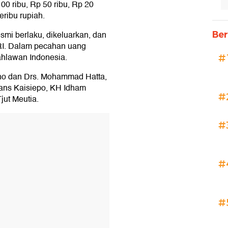
100 ribu, Rp 50 ribu, Rp 20
seribu rupiah.
smi berlaku, dikeluarkan, dan
Ber
RI. Dalam pecahan uang
ahlawan Indonesia.
#
rno dan Drs. Mohammad Hatta,
rans Kaisiepo, KH Idham
#
ut Meutia.
#
#
#