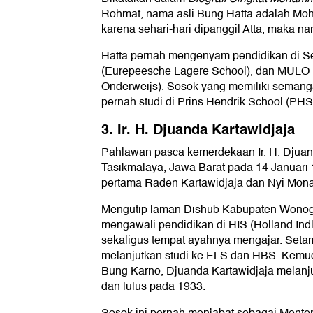
Rohmat, nama asli Bung Hatta adalah Mo
karena sehari-hari dipanggil Atta, maka n
Hatta pernah mengenyam pendidikan di S
(Eurepeesche Lagere School), dan MULO (
Onderweijs). Sosok yang memiliki semangat 
pernah studi di Prins Hendrik School (PHS
3. Ir. H. Djuanda Kartawidjaja
Pahlawan pasca kemerdekaan Ir. H. Djuand
Tasikmalaya, Jawa Barat pada 14 Januari 
pertama Raden Kartawidjaja dan Nyi Mona
Mengutip laman Dishub Kabupaten Wonogir
mengawali pendidikan di HIS (Holland Ind
sekaligus tempat ayahnya mengajar. Setam
melanjutkan studi ke ELS dan HBS. Kemu
Bung Karno, Djuanda Kartawidjaja melanju
dan lulus pada 1933.
Sosok ini pernah menjabat sebagai Mente