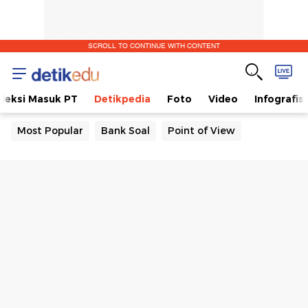
SCROLL TO CONTINUE WITH CONTENT
eleksi Masuk PT
Detikpedia
Foto
Video
Infografis
Most Popular
Bank Soal
Point of View