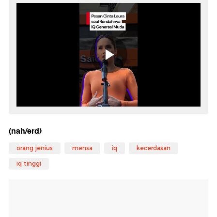
(nah/erd)
orang jenius
mensa
iq
kecerdasan
iq tinggi