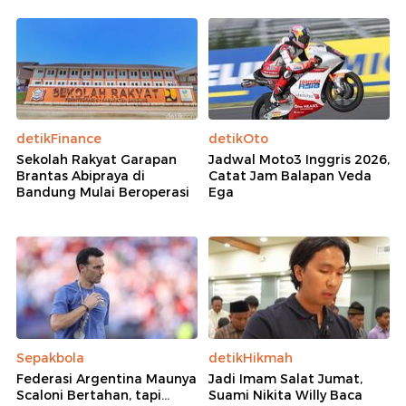
detikFinance
detikOto
Sekolah Rakyat Garapan
Jadwal Moto3 Inggris 2026,
Brantas Abipraya di
Catat Jam Balapan Veda
Bandung Mulai Beroperasi
Ega
Sepakbola
detikHikmah
Federasi Argentina Maunya
Jadi Imam Salat Jumat,
Scaloni Bertahan, tapi...
Suami Nikita Willy Baca