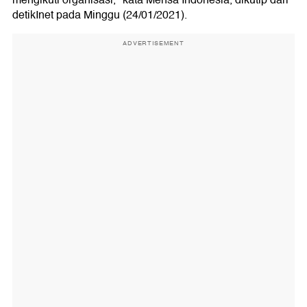
mengikuti organisasi," kata Mensa Indonesia, dikutip dari
detikInet pada Minggu (24/01/2021).
ADVERTISEMENT