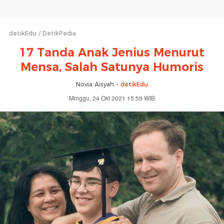
detikEdu
DetikPedia
17 Tanda Anak Jenius Menurut
Mensa, Salah Satunya Humoris
Novia Aisyah -
detikEdu
Minggu, 24 Okt 2021 15:59 WIB