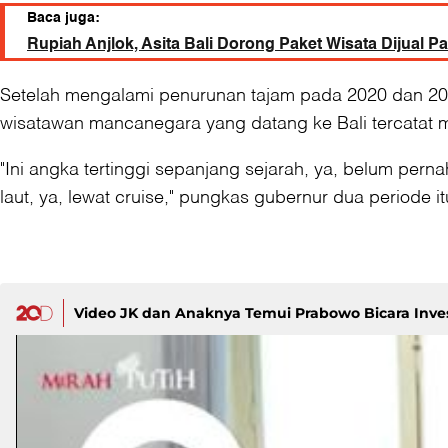
Baca juga:
Rupiah Anjlok, Asita Bali Dorong Paket Wisata Dijual P
Setelah mengalami penurunan tajam pada 2020 dan 2021
wisatawan mancanegara yang datang ke Bali tercatat me
"Ini angka tertinggi sepanjang sejarah, ya, belum pern
laut, ya, lewat cruise," pungkas gubernur dua periode it
Video JK dan Anaknya Temui Prabowo Bicara Invest