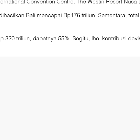
nternational Convention Centre, The Westin Resort Nusa 
hasilkan Bali mencapai Rp176 triliun. Sementara, total
320 triliun, dapatnya 55%. Segitu, lho, kontribusi devi