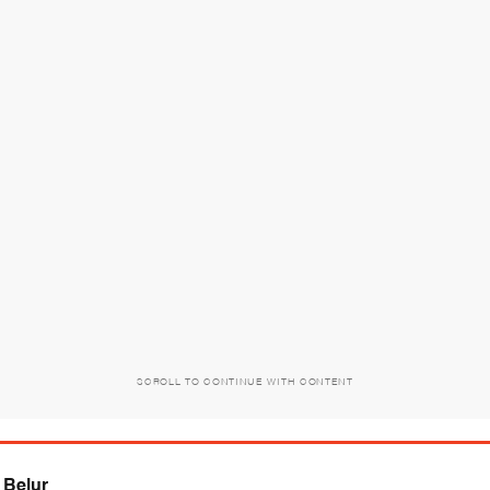
SCROLL TO CONTINUE WITH CONTENT
 Belur