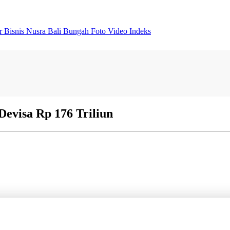
er
Bisnis
Nusra
Bali Bungah
Foto
Video
Indeks
Devisa Rp 176 Triliun