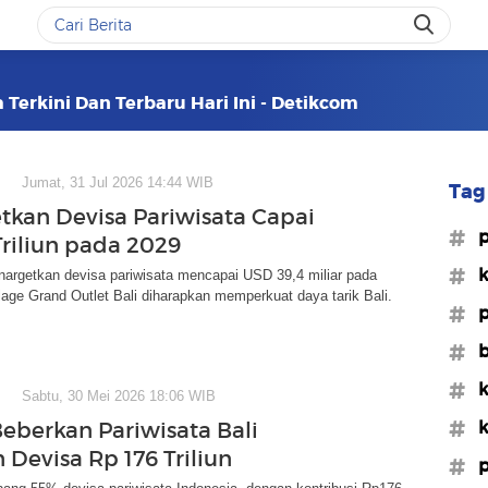
 Terkini Dan Terbaru Hari Ini - Detikcom
Jumat, 31 Jul 2026 14:44 WIB
Tag 
etkan Devisa Pariwisata Capai
#p
Triliun pada 2029
#k
nargetkan devisa pariwisata mencapai USD 39,4 miliar pada
llage Grand Outlet Bali diharapkan memperkuat daya tarik Bali.
#p
#b
#k
Sabtu, 30 Mei 2026 18:06 WIB
#k
Beberkan Pariwisata Bali
 Devisa Rp 176 Triliun
#p