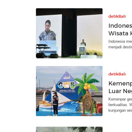
detikBali
Indones
Wisata
Indonesia men
menjadi dest
detikBali
Kemenpa
Luar Ne
Kemenpar gen
berkualitas. 
kunjungan wi