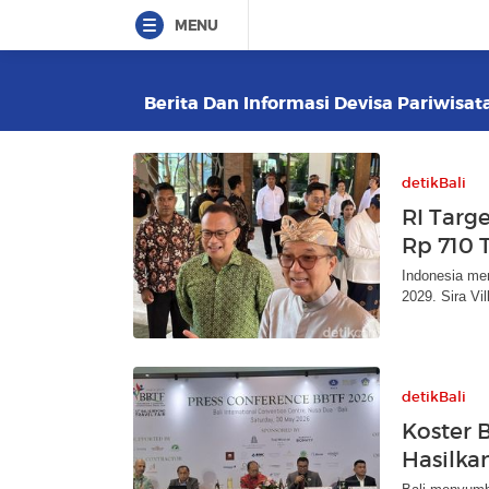
MENU
Berita Dan Informasi Devisa Pariwisata
detikBali
RI Targ
Rp 710 
Indonesia me
2029. Sira Vi
detikBali
Koster 
Hasilkan