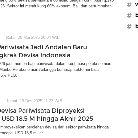
ang 55% devisa pariwisata Indonesia, dengan kontribusi Rp176
#w
2025. Sektor ini mendukung 66% ekonomi Bali dan pertumbuhan
#b
#b
Rabu, 20 Mei 2026 20:04 WIB
Pariwisata Jadi Andalan Baru
krak Devisa Indonesia
26 jadi momen bagi pariwisata dalam kontribusi perekonomian
 Menko Perekonomian Airlangga berharap sektor ini bisa
 5% PDB.
Jumat, 19 Des 2025 21:27 WIB
Devisa Pariwisata Diproyeksi
USD 18,5 M hingga Akhir 2025
proyeksikan perolehan devisa dari sektor pariwisata hingga
encapai USD 18,5 miliar.