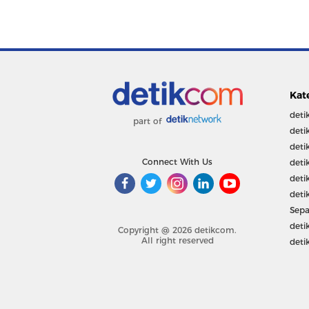
Kat
deti
part of
deti
deti
Connect With Us
deti
deti
deti
Sepa
deti
Copyright @ 2026 detikcom.
All right reserved
deti