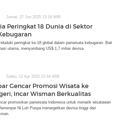
Jumat, 27 Jun 2025 13:18 WIB
ia Peringkat 18 Dunia di Sektor
 Kebugaran
duduki peringkat ke-18 global dalam pariwisata kebugaran. Bali
inasi utama, menyumbang US$ 1,7 miliar devisa.
Sabtu, 12 Apr 2025 22:44 WIB
r Gencar Promosi Wisata ke
geri, Incar Wisman Berkualitas
car promosikan pariwisata Indonesia untuk menarik wisatawan
Wamenpar Ni Luh Puspa menargetkan devisa tinggi dari
sman.