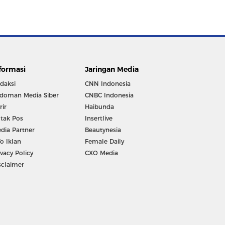
formasi
Jaringan Media
daksi
CNN Indonesia
doman Media Siber
CNBC Indonesia
rir
Haibunda
tak Pos
Insertlive
dia Partner
Beautynesia
fo Iklan
Female Daily
ivacy Policy
CXO Media
sclaimer