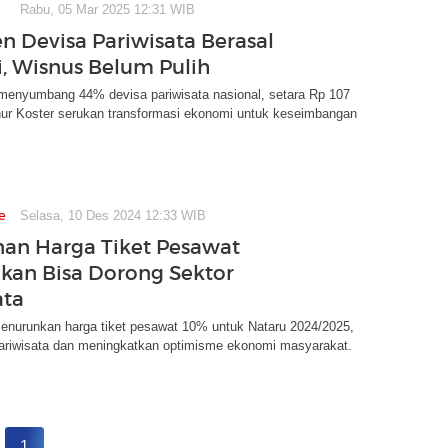
Rabu, 05 Mar 2025 12:31 WIB
en Devisa Pariwisata Berasal
i, Wisnus Belum Pulih
 menyumbang 44% devisa pariwisata nasional, setara Rp 107
rnur Koster serukan transformasi ekonomi untuk keseimbangan
e
Selasa, 10 Des 2024 12:33 WIB
an Harga Tiket Pesawat
kan Bisa Dorong Sektor
ata
enurunkan harga tiket pesawat 10% untuk Nataru 2024/2025,
riwisata dan meningkatkan optimisme ekonomi masyarakat.
1