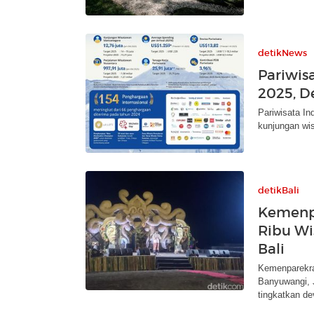
detikNews
Pariwisa
2025, D
Pariwisata In
kunjungan wi
detikBali
Kemenpa
Ribu Wi
Bali
Kemenparekraf
Banyuwangi, 
tingkatkan de