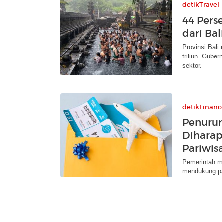
detikTravel
44 Pers
dari Bal
Provinsi Bali
triliun. Gube
sektor.
detikFinanc
Penurun
Diharap
Pariwis
Pemerintah m
mendukung pa