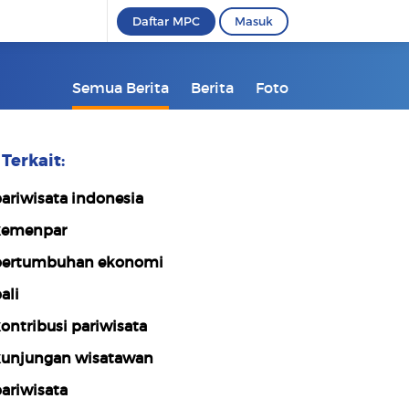
Daftar MPC
Masuk
Semua Berita
Berita
Foto
Terkait:
ariwisata indonesia
emenpar
ertumbuhan ekonomi
ali
ontribusi pariwisata
unjungan wisatawan
ariwisata