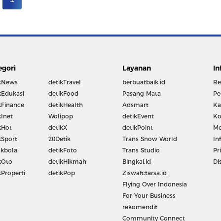
egori
Layanan
In
kNews
detikTravel
berbuatbaik.id
Re
kEdukasi
detikFood
Pasang Mata
Pe
kFinance
detikHealth
Adsmart
Ka
kInet
Wolipop
detikEvent
Ko
kHot
detikX
detikPoint
Me
kSport
20Detik
Trans Snow World
In
kbola
detikFoto
Trans Studio
Pr
kOto
detikHikmah
Bingkai.id
Di
kProperti
detikPop
Ziswafctarsa.id
Flying Over Indonesia
For Your Business
rekomendit
Community Connect