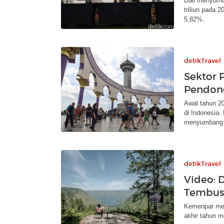
Bali menyumb
triliun pada 
5,82%.
detikTravel
Sektor 
Pendong
Awal tahun 20
di Indonesia.
menyumbang
detikTravel
Video: 
Tembus 
Kemenpar mem
akhir tahun m