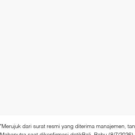
"Merujuk dari surat resmi yang diterima manajemen, ta
Mahaputra saat dikonfirmasi detikBali, Rabu (8/7/2026).