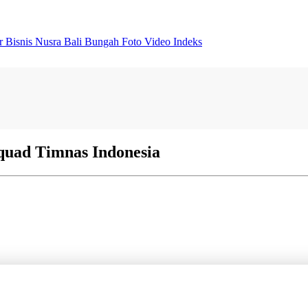
er
Bisnis
Nusra
Bali Bungah
Foto
Video
Indeks
quad Timnas Indonesia