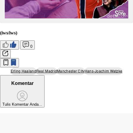
(iws/iws)
0
Erling Haaland
Real Madrid
Manchester City
Hans-Joachim Watzke
Komentar
Tulis Komentar Anda...