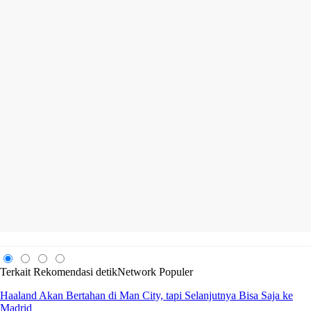
Terkait
Rekomendasi
detikNetwork
Populer
Haaland Akan Bertahan di Man City, tapi Selanjutnya Bisa Saja ke
Madrid