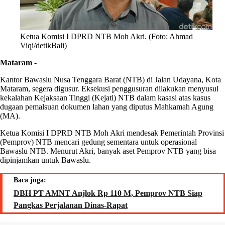
Ketua Komisi I DPRD NTB Moh Akri. (Foto: Ahmad
Viqi/detikBali)
Mataram
-
Kantor Bawaslu Nusa Tenggara Barat (NTB) di Jalan Udayana, Kota
Mataram, segera digusur. Eksekusi penggusuran dilakukan menyusul
kekalahan Kejaksaan Tinggi (Kejati) NTB dalam kasasi atas kasus
dugaan pemalsuan dokumen lahan yang diputus Mahkamah Agung
(MA).
Ketua Komisi I DPRD NTB Moh Akri mendesak Pemerintah Provinsi
(Pemprov) NTB mencari gedung sementara untuk operasional
Bawaslu NTB. Menurut Akri, banyak aset Pemprov NTB yang bisa
dipinjamkan untuk Bawaslu.
Baca juga:
DBH PT AMNT Anjlok Rp 110 M, Pemprov NTB Siap
Pangkas Perjalanan Dinas-Rapat