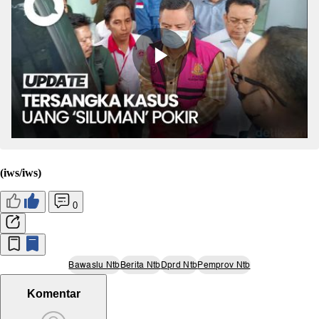
(iws/iws)
0
Bawaslu Ntb
Berita Ntb
Dprd Ntb
Pemprov Ntb
Komentar