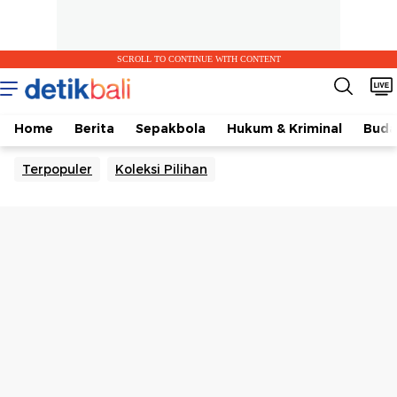
SCROLL TO CONTINUE WITH CONTENT
Home
Berita
Sepakbola
Hukum & Kriminal
Buda
Terpopuler
Koleksi Pilihan