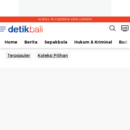
SCROLL TO CONTINUE WITH CONTENT
Home
Berita
Sepakbola
Hukum & Kriminal
Buda
Terpopuler
Koleksi Pilihan