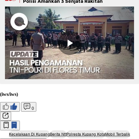
Polisi Amankan 3 Senjata Rakitan
(iws/iws)
0
Kecelakaan Di Kupang
Berita Ntt
Polresta Kupang Kota
Mobil Terbalik