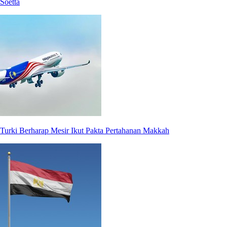
Soetta
Turki Berharap Mesir Ikut Pakta Pertahanan Makkah