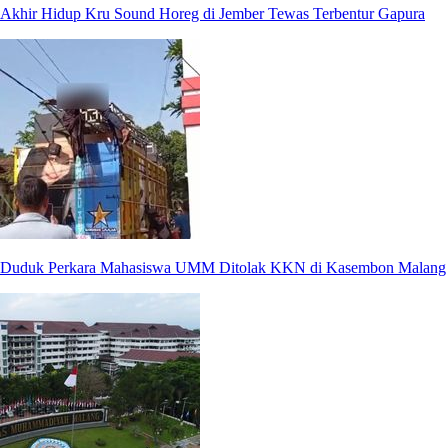
Akhir Hidup Kru Sound Horeg di Jember Tewas Terbentur Gapura
Duduk Perkara Mahasiswa UMM Ditolak KKN di Kasembon Malang