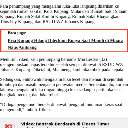
Para penumpang yang mengalami luka-luka langsung dilarikan ke
sejumlah rumah sakit di Kota Kupang. Mulai dari Rumah Sakit Siloam
Kupang, Rumah Sakit Kartini Kupang, Rumah Sakit Bhayangkara
Titus Uly Kupang, dan RSUD WZ Johanes Kupang.
Baca juga:
Pria Kupang Hilang Diterkam Buaya Saat Mandi di Muara
Naus Amfoang
Menurut Triken, satu penumpang bernama Mia Lestari (32)
mengembuskan napas terakhir setelah sempat dirawat di RSUD WZ
Johanes Kupang. Diketahui, Mia mengalami luka robek pada kepala.
Sedangkan, Fatmawati mengalami luka lecet dan memar di sejumlah
tubuhnya dan masih menjalani perawatan medis. Sementara itu, korban
lainnya mengalami luka ringan hingga luka sedang seperti luka lecet,
bengkak, memar, dan luka robek.
"Diduga pengemudi berada di bawah pengaruh minuman keras saat
mengemudi," imbuh Triken.
Video: Bentrok Berdarah di Flores Timur,