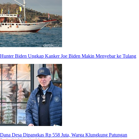
Hunter Biden Ungkap Kanker Joe Biden Makin Menyebar ke Tulang
Dana Desa Dipangkas Rp 558 Juta, Warga Klungkung Patungan