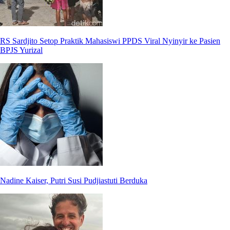
RS Sardjito Setop Praktik Mahasiswi PPDS Viral Nyinyir ke Pasien
BPJS Yurizal
Nadine Kaiser, Putri Susi Pudjiastuti Berduka