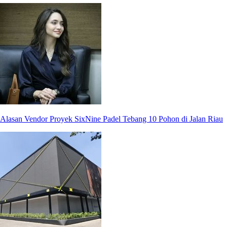
Alasan Vendor Proyek SixNine Padel Tebang 10 Pohon di Jalan Riau