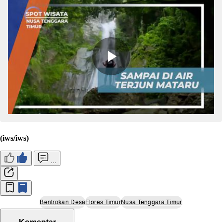
(iws/iws)
...
Bentrokan Desa
Flores Timur
Nusa Tenggara Timur