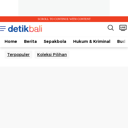
SCROLL TO CONTINUE WITH CONTENT
Home
Berita
Sepakbola
Hukum & Kriminal
Buda
Terpopuler
Koleksi Pilihan