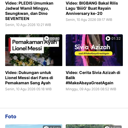
Video: PLEDIS Umumkan
Video: BIGBANG Bakal Rilis
Jadwal Wamil Mingyu,
Lagu 'BiiiG' Buat Rayain
Seungkwan, dan Dino
Anniversary ke-20
SEVENTEEN
Senin, 10 Agu 2026 09:17 WIB
Senin, 10 Agu 2026 10:21 WIB
00:40
01:32
Video: Dukungan untuk
Video: Cerita Sivia Azizah di
Lionel Messi dari Fans di
Balik
Pemakaman Sang Ayah
#MakeAbayaGreatAgain
Senin, 10 Agu 2026 05:18 WIB
Minggu, 09 Agu 2026 08:52 WIB
Foto