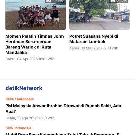
4 Foto
5 Foto
Momen Pelatih Timnas John
Potret Suasana Nyepi di
Herdman Seru-seruan
Mataram Lombok
Bareng Warlok di Kuta
Kamis, 19 Mar 2026 12:18 WIB
Mandalika
Sabtu, 04 Apr 2026 16:01 WIB
detikNetwork
CNBC Indonesia
PM Malaysia Anwar Ibrahim Dirawat di Rumah Sakit, Ada
Apa?
Senin, 10 Agu 2026 11:30 WIB
CNN Indonesia
Mobil Drag Race Kotamobagu Sulut Tabrak Penonton, 8